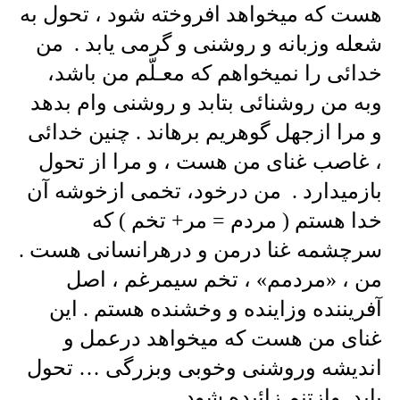
هست که میخواهد افروخته شود ، تحول به
شعله وزبانه و روشنی و گرمی یابد . من
خدائی را نمیخواهم که معـلّم من باشد،
وبه من روشنائی بتابد و روشنی وام بدهد
و مرا ازجهل گوهریم برهاند . چنین خدائی
، غاصب غنای من هست ، و مرا از تحول
بازمیدارد . من درخود، تخمی ازخوشه آن
خدا هستم ( مردم = مر+ تخم ) که
سرچشمه غنا درمن و درهرانسانی هست .
من ، «مردمم» ، تخم سیمرغم ، اصل
آفریننده وزاینده و وخشنده هستم . این
غنای من هست که میخواهد درعمل و
اندیشه وروشنی وخوبی وبزرگی … تحول
یابد وازتنم زائیده شود .