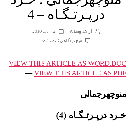
درپـرتـگـاه – 4
از
Palang LY
می 18, 2010
نویسندهٔ
تاریخ
نوشته
نوشته
برای
هیچ دیدگاهی
ثبت نشده
منوچهرجمالی
:
خـرد
VIEW THIS ARTICLE AS WORD.DOC
درپـرتـگـاه
—
VIEW THIS ARTICLE AS PDF
–
4
منوچهرجمالی
خـرد درپـرتـگـاه (4)