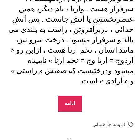
سرفراز هست . وارتا ، نام دیگر، همین
عنصرنخستین یا آتش جانست . پس آتش
خدائی ، دربرافروتن ، راست به بلندی می
بالد و سرفراز میشود . درخت سرو نیز،
مانند انسان ، تخم ارتا هست ، ازاین رو «
اردوج = ارتا وج = تخم ارتا » نامیده
میشود ودرختیست که صفتش « راستی »
و « آزادی » است.
“منوچهرجمالی
ادامه
:
خـرد
اندیشه ها
,
جمالی
برچسب‌ها
درپـرتـگـاه
–