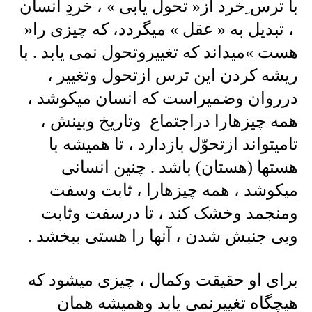
با ترس ِخرد از« تحول یابی » ، خردِ انسان
، تبدیل به « عقل » میگردد، که چیزی را«
هست »میداند که تغییروتحول نمی یابد . با
ریشه کردن این ترس ازتحول وتغییر ،
درروان وضمیراست که انسان میکوشد ،
همه چیزهارا دراجتماع وتاریخ وبینش ،
تامیتواند ازتحوّل بازدارد ، تا همیشه با
هستها (هستان) باشد . چنین انسانی
میکوشد ، همه چیزهارا ، ثابت وسفت
ومنجمد وخشک کند ، تا درسفت وثابت
وبی جنبش شدن ، آنها را هستی ببخشد .
برای او حقیقت وکمال ، چیزی میشود که
هیچگاه تغییرنمی یابد وهمیشه همان