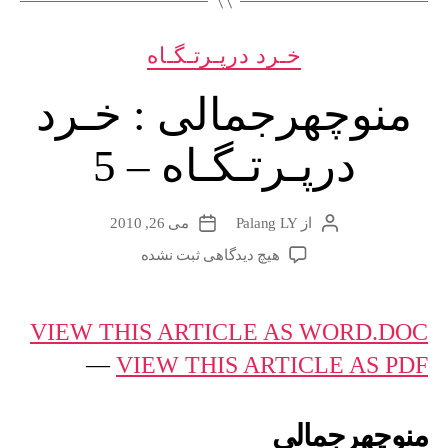
6”
دسته‌ها
خـرد درپـرتـگـاه
منوچهرجمالی : خـرد
درپـرتـگـاه – 5
از
Palang LY
می 26, 2010
نویسندهٔ
تاریخ
نوشته
نوشته
برای
هیچ دیدگاهی
ثبت نشده
منوچهرجمالی
:
خـرد
VIEW THIS ARTICLE AS WORD.DOC
درپـرتـگـاه
—
VIEW THIS ARTICLE AS PDF
–
5
منوچهرجمالی