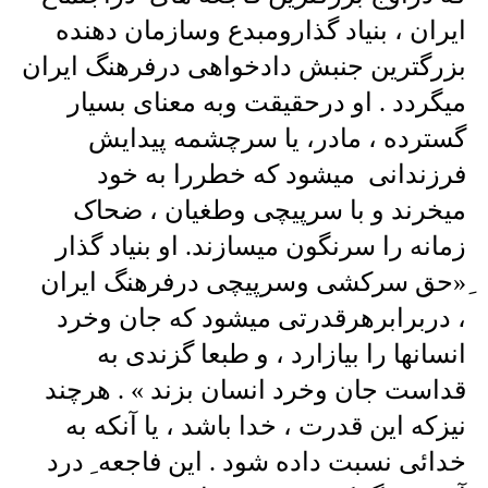
ایران ، بنیاد گذارومبدع وسازمان دهنده
بزرگترین جنبش دادخواهی درفرهنگ ایران
میگردد . او درحقیقت وبه معنای بسیار
گسترده ، مادر، یا سرچشمه پیدایش
فرزندانی میشود که خطررا به خود
میخرند و با سرپیچی وطغیان ، ضحاک
زمانه را سرنگون میسازند. او بنیاد گذار
ِ«حق سرکشی وسرپیچی درفرهنگ ایران
، دربرابرهرقدرتی میشود که جان وخرد
انسانها را بیازارد ، و طبعا گزندی به
قداست جان وخرد انسان بزند » . هرچند
نیزکه این قدرت ، خدا باشد ، یا آنکه به
خدائی نسبت داده شود . این فاجعه ِ درد