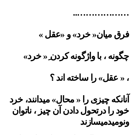
………………..
فرق میان« خرد» و «عقل »
چگونه ، با واژگونه کردن ِ« خرد»
، « عقل» را ساخته اند ؟
آنانکه چیزی را « محال» میدانند، خرد
خود را درتحول دادن آن چیز ، ناتوان
ونومیدمیسازند