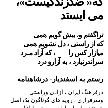
که« ضدزندگیست»،
می ایستد
تراگفتم و، بیش گویم همی
که از راستی ، دل نشویم همی
میازار کس را ، که آزاد مـرد
سراندرنیارد ، به آزارو درد
رستم به اسفندیار- درشاهنامه
درفرهنگ ایران ، آزادی وراستی
وسرفرازی ، رویه های گوناگون یک اصل
هستند . انسان ِآزادوراست ، ازآزار