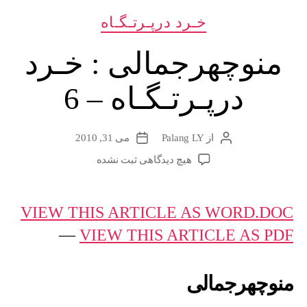
دسته‌ها
خـرد درپـرتـگـاه
منوچهرجمالی : خـرد
درپـرتـگـاه – 6
از
Palang LY
می 31, 2010
نویسندهٔ
تاریخ
نوشته
نوشته
برای
هیچ دیدگاهی
ثبت نشده
منوچهرجمالی
:
خـرد
VIEW THIS ARTICLE AS WORD.DOC
درپـرتـگـاه
—
VIEW THIS ARTICLE AS PDF
–
6
منوچهرجمالی