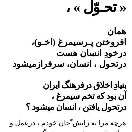
« تحـوّل » ،
همان
افروختن پـرسیمرغ (اخـو)،
درخودِ انسان هست
درتحول ، انسان، سرفرازمیشود
بنیادِ اخلاق درفرهنگ ایران
آن بود که تخم سیمرغ ،
درتحول یافتن ، انسان میشود ؟
هرچه مرا به زایش ّجان خودم ، درعمل و