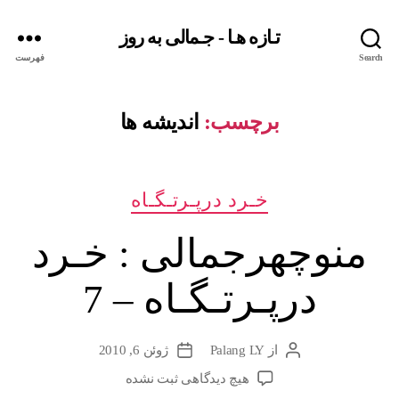
تـازه هـا - جـمالی به روز
Search
فهرست
برچسب:
اندیشه ها
دسته‌ها
خـرد درپـرتـگـاه
منوچهرجمالی : خـرد
درپـرتـگـاه – 7
از
Palang LY
ژوئن 6, 2010
نویسندهٔ
تاریخ
نوشته
نوشته
برای
هیچ دیدگاهی
ثبت نشده
منوچهرجمالی