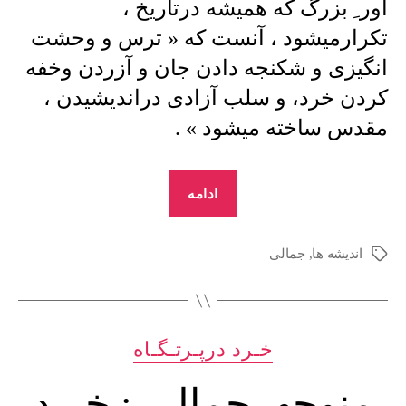
آور ِ بزرگ که همیشه درتاریخ ،
تکرارمیشود ، آنست که « ترس و وحشت
انگیزی و شکنجه دادن جان و آزردن وخفه
کردن خرد، و سلب آزادی دراندیشیدن ،
مقدس ساخته میشود » .
“منوچهرجمالی
ادامه
:
خـرد
اندیشه ها
,
جمالی
برچسب‌ها
درپـرتـگـاه
–
5”
دسته‌ها
خـرد درپـرتـگـاه
منوچهرجمالی : خـرد