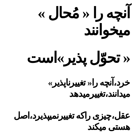
آنچه را « مُحال »
میخوانند
« تحوّل پذیر»است
خرد،آنچه را« تغییرناپذیر»
میدانند،تغییرمیدهد
عقل،چیزی راکه تغییرنمیپذیرد،اصل
هستی میکند