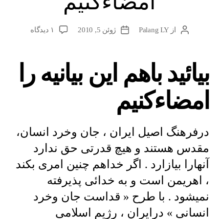
امضاءکنیم
برای
از
Palang LY
ژوئن 5, 2010
۱ دیدگاه
نویسندهٔ
تاریخ
بیائید
نوشته
نوشته
باهم
این
بیائید باهم این بیانیه را
بیانیه
را
امضاءکنیم
امضاءکنیم
درفرهنگ اصیل ایران ، جان وخرد انسان،
مقدس هستند و هیچ قدرتی حق ندارد
آنهارا بیازارد . اگر خداهم چنین امری بکند
، اهریمن است و به خدائی پذیرفته
نمیشود . با طرح « قداست جان وخرد
انسانی » درایران ، رژیم اسلامی