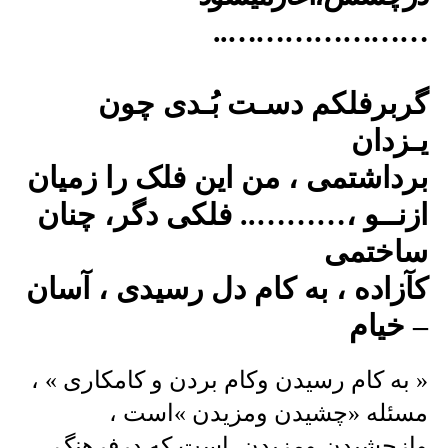
…………………..
گربرفلکم دسـت بُـدی چون
یـزدان
برداشتمی ، من این فلک را زمیان
ازنــو ،……….. فلکی دگر، چنان
ساختمی
کآزاده ، به کام دل رسیدی ، آسان
– خیام
« به کام رسیدن وکام بردن و کامکاری » ،
مسئله «چشیدن ومزیدن »است ،
وازچشیدن ومزیدن است که درفرهنگ