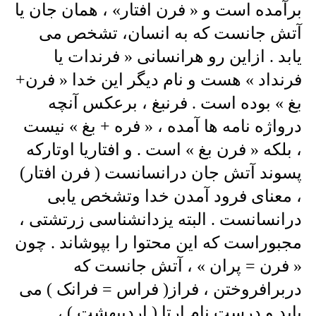
برآمده است و « فرن افتار» ، همان جان یا
آتش جانست که به انسان، تشخص می
یابد . ازاین رو هرانسانی « فرندات یا
فرنداد » هست و نام دیگر این خدا « فرن+
بغ » بوده است . فرنبغ ، برعکس آنچه
درواژه نامه ها آمده ، « فره + بغ » نیست
، بلکه « فرن بغ » است . و افتاریا اوتارکه
پسوند آتش جان درانسانست ( فرن افتار)
، معنای فرود آمدن خدا وتشخص یابی
درانسانست . البته یزدانشناسی زرتشتی ،
مجبوراست که این محتوا را بپوشاند . چون
« فرن = پران » ، آتش جانست که
دربرافروختن ، فراز( فراس = فرانک ) می
یابد و درست نام ارتا ( اردیبهشت ) ،