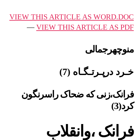
:
خـرد
VIEW THIS ARTICLE AS WORD.DOC
درپـرتـگـاه
—
VIEW THIS ARTICLE AS PDF
–
7
منوچهرجمالی
خـرد درپـرتـگـاه (7)
فرانک،زنی که ضحاک راسرنگون
کرد(3)
فرانک ،وانقلابِ