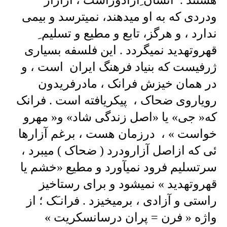
ودردی که به او میدهند، نمیترسد و بیمی
ندارد ، و هرگز، تابع و مطیع و تسلیم ِ
قهروتهدید نمیگردد . این فلسفه بسیاری
ژرفیست که بنیاد فرهنگ ایران است ، و
در همان خیزش فرانک ، مادرفریدون
رویاروی ضحاک ، پیکریافته است . فرانک
که« جی» یا «اصل زندگی شاد» و« مهرو
خواست » ، درزمان هست ، برغم آزارها
ئی که ازاصل آزارودرد ( ضحاک ) میبرد ،
سرتسلیم فرود نمیآورد و مطیع «خشم یا
قهروتهدید » نمیشود و برای رستاخیز
راستی و آزادی ، برمیخیزد . فرانـَک ؛ از
واژه « فرن = پران درسانسکریت »