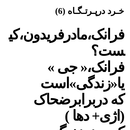
خـرد درپـرتـگـاه (6)
فرانک،مادرفریدون،کی
ست؟
فرانک،« جی »
یا«زندگی»است
که دربرابرضحاک
(اژی+ دها )