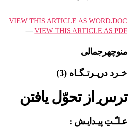
منوچهرجمالی
:
خـرد
VIEW THIS ARTICLE AS WORD.DOC
درپـرتـگـاه
—
VIEW THIS ARTICLE AS PDF
–
3
منوچهرجمالی
خـرد درپـرتـگـاه (3)
ترس ِاز تحوّل یافتن
عـلـّـتِ پیـدایـش :