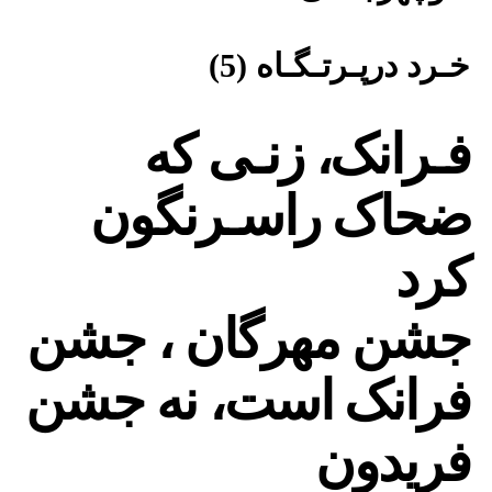
خـرد درپـرتـگـاه (5)
فـرانک، زنـی که
ضحاک راسـرنگون
کرد
جشن مهرگان ، جشن
فرانک است، نه جشن
فریدون