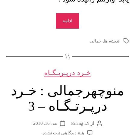
“منوچهرجمالی
ادامه
:
خـرد
اندیشه ها
,
جمالی
برچسب‌ها
درپـرتـگـاه
–
4”
دسته‌ها
خـرد درپـرتـگـاه
منوچهرجمالی : خـرد
درپـرتـگـاه – 3
از
Palang LY
می 16, 2010
نویسندهٔ
تاریخ
نوشته
نوشته
برای
هیچ دیدگاهی
ثبت نشده