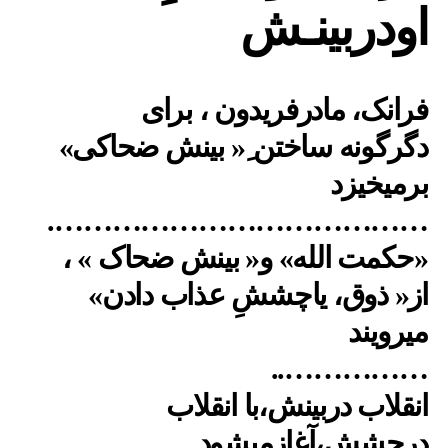
اودربینـش
فرانک، مادرفریدون ، برای
دگرگونه ساختن ِ« بینش ضحاکی»
برمیخیزد
………………………………….
«حکمت الله» و« بینش ضحاک » ،
از« ذوق، یاچششِ عذاب دادن»
میرویند
……………..
انقلاب دربینش،با انقلاب
درچشش،آغازمیشود