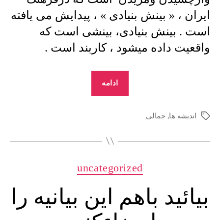
ایران ، « بینش بنیادی » ، پیدایش می یافته
است . بینش بنیادی، بینشی است که
واقعیت داده میشود ، کاربند است .
“منوچهرجمالی
ادامه
:
خـرد
اندیشه ها
,
جمالی
برچسب‌ها
درپـرتـگـاه
–
7”
دسته‌ها
uncategorized
بیائید باهم این بیانیه را