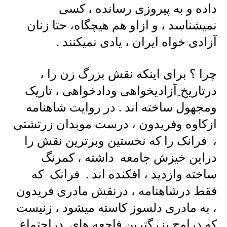
داده و به پیروزی رسانده ، کسی
نمیشناسد ، و ازاو هم هیچگاه، حتا زنان
آزادی خواه ایران ، یادی نمیکنند .
چرا ؟ برای اینکه نقش بزرگ زن را ،
درتاریخ ِآزادیخواهی ودادخواهی ، تاریک
ومجهول ساخته اند . در روایت شاهنامه
ازکاوه وفریدون ، درست موبدان زرتشتی
، فرانک را که نخستین وبرترین نقش را
دراین خیزش جامعه داشته ، کمرنگ
ساخته وازدید ، افکنده اند . فرانک که
فقط درشاهنامه ، درنقش مادری فریدون
، به مادری دلسوز کاسته میشود ، زنیست
که دراوج بزرگترین فاجعه های دراجتماع