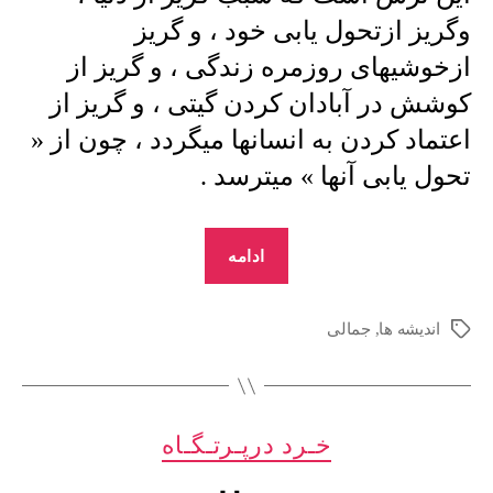
وگریز ازتحول یابی خود ، و گریز
ازخوشیهای روزمره زندگی ، و گریز از
کوشش در آبادان کردن گیتی ، و گریز از
اعتماد کردن به انسانها میگردد ، چون از «
تحول یابی آنها » میترسد .
“منوچهرجمالی
ادامه
:
خـرد
اندیشه ها
,
جمالی
برچسب‌ها
درپـرتـگـاه
–
3”
دسته‌ها
خـرد درپـرتـگـاه