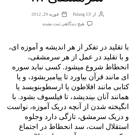
از
Palang LY
فوریه 29, 2012
نویسندهٔ
تاریخ
نوشته
نوشته
برای
هیچ دیدگاهی
ثبت نشده
با
تقلید
در
با تقلید در تفکر از هر اندیشه و آموزه ای،
تفکر
و با تقلید در عمل از هر سرمشقی،
از
هر
انحطاط شروع میشود. کسی نباید سوره
اندیشه
ای مانند قرآن بیاورد تا پیامبربشود، و یا
و
آموزه
کتابی مانند افلاطون یا ارسطوبنویسد یا
ای،
همانند آنان بیندیشد، تا فیلسوف بشود. با
و
با
انگیخته شدن از آنچه دریک آموزه، نواست
تقلید
و دریک سرمشق، تازگی دارد وجلوه
در
عمل
استقلال است، سد انحطاط در اجتماع
از