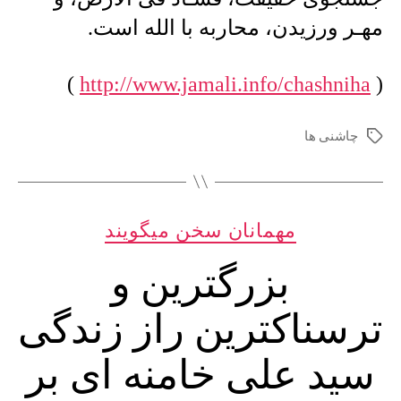
خـُدعه،
مهـر ورزیدن، محاربه با الله است.
ضروریات
اولیه
زندگیست
)
http://www.jamali.info/chashniha
(
…
چاشنی ها
برچسب‌ها
دسته‌ها
مهمانان سخن میگویند
بزرگترین و
ترسناکترین راز زندگی
سید علی خامنه ای بر