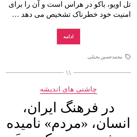
تل اویو، باکو در هراس است و آن را برای
امنیت خود خطرناک تشخیص می دهد …
“محمدحسین
ادامه
یحیایی
:
محمدحسین یحیایی
برچسب‌ها
تنش
بین
جمهوری
دسته‌ها
چاشنی های اندیشه
سکولار
آذربایجان
در فرهنگ ایران،
و
اسلامی
انسان، «مردم» نامیده
ایران