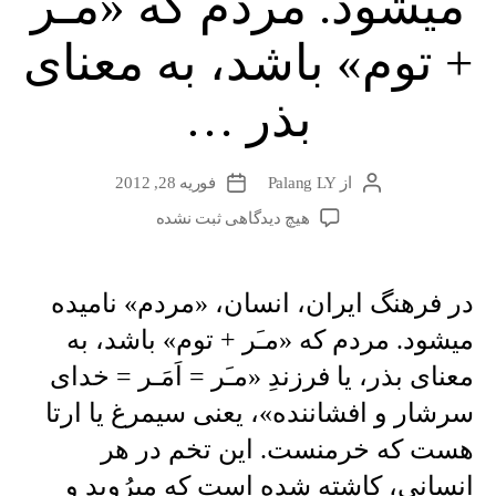
میشود. مردم که «مـَر
گسترش
می
+ توم» باشد، به معنای
یابد”
بذر …
از
Palang LY
فوریه 28, 2012
نویسندهٔ
تاریخ
نوشته
نوشته
برای
هیچ دیدگاهی
ثبت نشده
در
فرهنگ
ایران،
در فرهنگ ایران، انسان، «مردم» نامیده
انسان،
میشود. مردم که «مـَر + توم» باشد، به
«مردم»
نامیده
معنای بذر، یا فرزندِ «مـَر = اَمَـر = خدای
میشود.
سرشار و افشاننده»، یعنی سیمرغ یا ارتا
مردم
که
هست که خرمنست. این تخم در هر
«مـَر
انسانی، کاشته شده است که میرُوید و
+