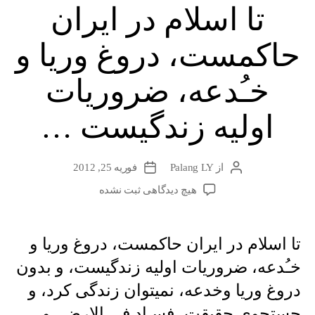
تا اسلام در ایران
حاکمست، دروغ وریا و
خـُدعه، ضروریات
اولیه زندگیست …
از
Palang LY
فوریه 25, 2012
نویسندهٔ
تاریخ
نوشته
نوشته
برای
هیچ دیدگاهی
ثبت نشده
تا
اسلام
در
تا اسلام در ایران حاکمست، دروغ وریا و
ایران
خـُدعه، ضروریات اولیه زندگیست، و بدون
حاکمست،
دروغ
دروغ وریا وخدعه، نمیتوان زندگی کرد، و
وریا
جستجوی حقیقت، فسـاد فی الارض، و
و