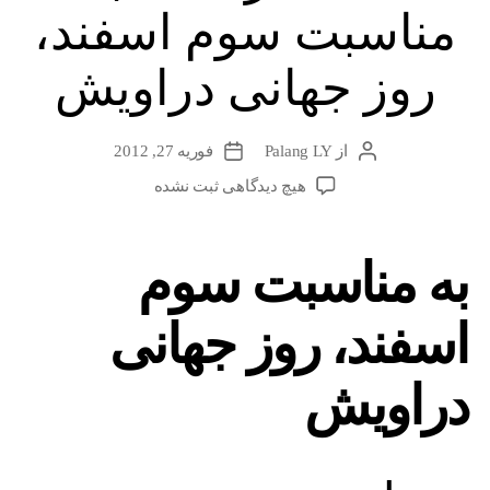
مناسبت سوم اسفند،
روز جهانی دراویش
از
Palang LY
فوریه 27, 2012
نویسندهٔ
تاریخ
نوشته
نوشته
برای
هیچ دیدگاهی
ثبت نشده
محمد
ارسی
:
به مناسبت سوم
به
مناسبت
اسفند، روز جهانی
سوم
اسفند،
روز
دراویش
جهانی
دراویش