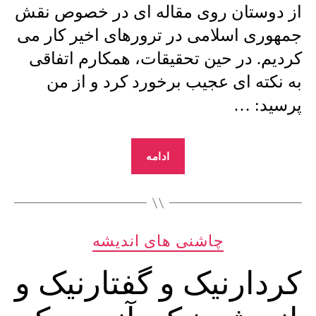
از دوستان روی مقاله ای در خصوص نقش
جمهوری اسلامی در ترورهای اخیر کار می
کردیم. در حین تحقیقات، همکارم اتفاقی
به نکته ای عجیب برخورد کرد و از من
پرسید: …
“بزرگترین
ادامه
و
ترسناکترین
راز
دسته‌ها
زندگی
چاشنی های اندیشه
سید
کردارنیک و گفتارنیک و
علی
خامنه