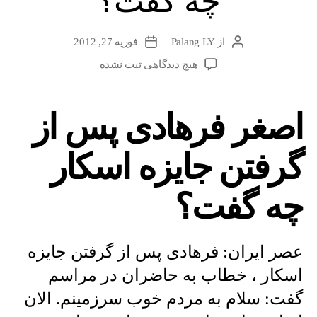
چه گفت؟
از
Palang LY
فوریه 27, 2012
نویسندهٔ
تاریخ
نوشته
نوشته
برای
هیچ دیدگاهی
ثبت نشده
اصغر
فرهادی
پس
اصغر فرهادی پس از
از
گرفتن
گرفتن جایزه اسکار
جایزه
اسکار
چه
چه گفت؟
گفت؟
عصر ایران: فرهادی پس از گرفتن جایزه
اسکار ، خطاب به حاضران در مراسم
گفت: سلام به مردم خوب سرزمینم. الان