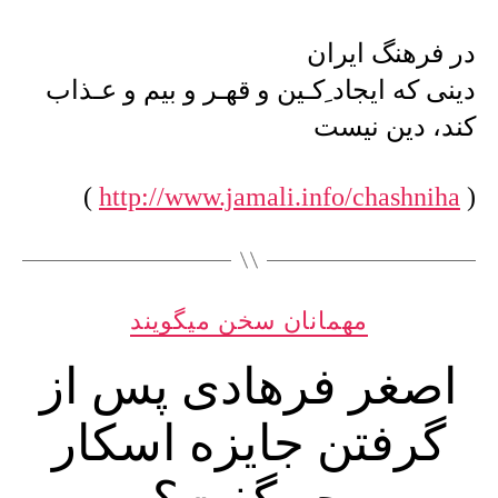
فرهنگ
ایران
در فرهنگ ایران
دینی
دینی که ایجاد ِکـین و قهـر و بیم و عـذاب
که
ایجاد
کند، دین نیست
ِکـین
و
قهـر
)
http://www.jamali.info/chashniha
(
و
بیم
و
عـذاب
کند،
دسته‌ها
مهمانان سخن میگویند
دین
نیست
اصغر فرهادی پس از
گرفتن جایزه اسکار