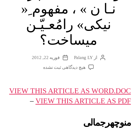
نـا ن » ، مفهوم ِ«
نیکی» رامُعـیّـن
میساخت؟
از
Palang LY
فوریه 22, 2012
نویسندهٔ
تاریخ
نوشته
نوشته
برای
هیچ دیدگاهی
ثبت نشده
پیـدایش
جهان
VIEW THIS ARTICLE AS WORD.DOC
–
VIEW THIS ARTICLE AS PDF
دوســتی
–
9
منوچهرجمالی
–
چر
ا