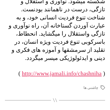
شکسته میشود. نوآوری و استقلال و
هر
سرمشقی
تازگی، درست در ناهمانند بودنست.
…
شناخت تنوع فردیت انسانی خود، و به
عبارت آوردن گستاخانه آن، راه نوآوری و
تازگی واستقلال را میگشاید. انحطاط،
باسرکوبی تنوع فردیت ویژه انسان، در
تقلید از سرمشقها و آموزه های فکری و
دینی و ایدئولوژیکی میسر میگردد.
)
http://www.jamali.info/chashniha
(
چاشنی ها
برچسب‌ها