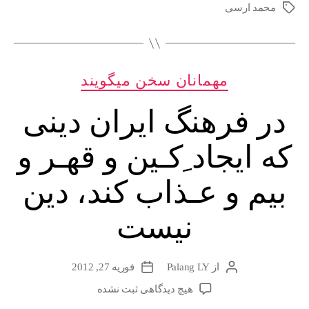
محمد ارسی
برچسب‌ها
به
مناسبت
سوم
دسته‌ها
مهمانان سخن میگویند
اسفند،
روز
در فرهنگ ایران دینی
جهانی
دراویش”
که ایجاد ِکـین و قهـر و
بیم و عـذاب کند، دین
نیست
از
Palang LY
فوریه 27, 2012
نویسندهٔ
تاریخ
نوشته
نوشته
برای
هیچ دیدگاهی
ثبت نشده
در