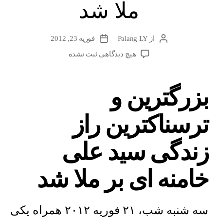
ملا شد
از
Palang LY
فوریه 23, 2012
نویسندهٔ
تاریخ
نوشته
نوشته
برای
هیچ دیدگاهی
ثبت نشده
بزرگترین
و
ترسناکترین
بزرگترین و
راز
زندگی
ترسناکترین راز
سید
علی
خامنه
زندگی سید علی
ای
بر
خامنه ای بر ملا شد
ملا
شد
سه شنبه شب، ۲۱ فوریه ۲۰۱۲ همراه یکی