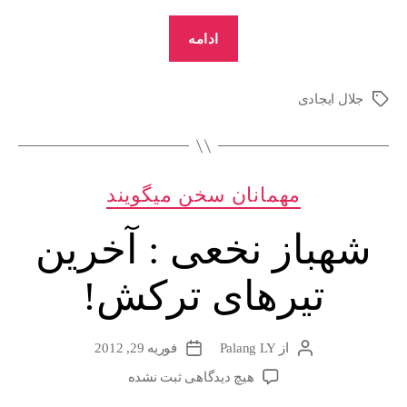
“جلال
ادامه
ایجادی
:
جلال ایجادی
برچسب‌ها
تحریف
و
تعرض
دسته‌ها
مهمانان سخن میگویند
آقای
سروش
شهباز نخعی : آخرین
علیه
مخالفان
تیرهای ترکش!
اسلام”
از
Palang LY
فوریه 29, 2012
نویسندهٔ
تاریخ
نوشته
نوشته
برای
هیچ دیدگاهی
ثبت نشده
شهباز