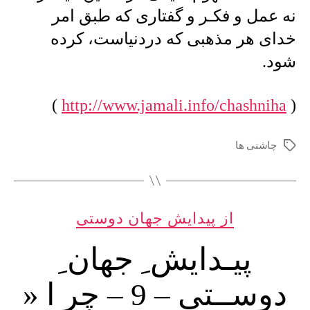
…
نه عمل و فکـر و گفتاری که طبق امر
خدای هر مذهبی که دردنیاست، کرده
شود.
)
http://www.jamali.info/chashniha
(
چاشنی ها
برچسب‌ها
دسته‌ها
از پیدایش جهان دوستی
پیـدایش ِ جهان ِ
دوســتی – 9 – چر ا «