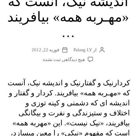
اندیشه نیک، آنست که
ای
بر
«مهـربه همه» بیافریند
ملا
…
شد”
از
Palang LY
فوریه 22, 2012
نویسندهٔ
تاریخ
نوشته
نوشته
برای
هیچ دیدگاهی
ثبت نشده
کردارنیک
و
گفتارنیک
کردارنیک و گفتارنیک و اندیشه نیک، آنست
و
که «مهـربه همه» بیافریند. کردار و گفتار و
اندیشه
نیک،
اندیشه ای که دشمنی و کینه توزی و
آنست
اختلاف و ستیزندگی و نفرت و بیگانگی
که
«مهـربه
بیافریند، «نیک نیست». این «مهربه همه»
همه»
است که مفهوم «نیکی» را معین میسازد،
بیافریند