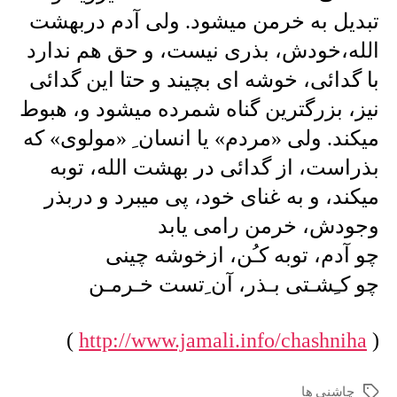
توم»
تبدیل به خرمن میشود. ولی آدم دربهشت
باشد،
الله،خودش، بذری نیست، و حق هم ندارد
به
معنای
با گدائی، خوشه ای بچیند و حتا این گدائی
بذر
نیز، بزرگترین گناه شمرده میشود و، هبوط
…
میکند. ولی «مردم» یا انسان ِ «مولوی» که
بذراست، از گدائی در بهشت الله، توبه
میکند، و به غنای خود، پی میبرد و دربذر
وجودش، خرمن رامی یابد
چو آدم، توبه کـُن، ازخوشه چینی
چو کـِشـتی بـذر، آن ِتست خـرمـن
)
http://www.jamali.info/chashniha
(
چاشنی ها
برچسب‌ها