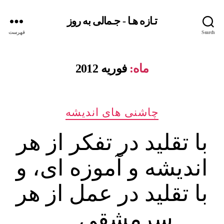
تـازه هـا - جـمالی به روز
Search
فهرست
ماه:
فوریه 2012
دسته‌ها
چاشنی های اندیشه
با تقلید در تفکر از هر
اندیشه و آموزه ای، و
با تقلید در عمل از هر
سرمشقی …