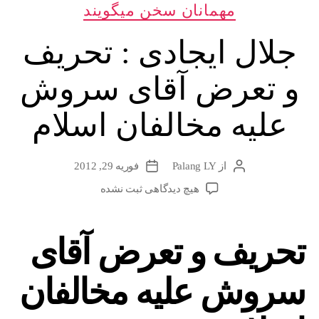
دسته‌ها
مهمانان سخن میگویند
جلال ایجادی : تحریف
و تعرض آقای سروش
علیه مخالفان اسلام
از
Palang LY
فوریه 29, 2012
نویسندهٔ
تاریخ
نوشته
نوشته
برای
هیچ دیدگاهی
ثبت نشده
جلال
ایجادی
:
تحریف و تعرض آقای
تحریف
و
سروش علیه مخالفان
تعرض
آقای
سروش