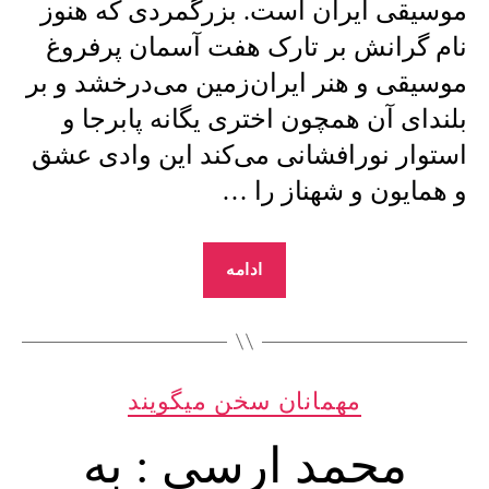
موسیقی ایران است. بزرگمردی که هنوز
نام گرانش بر تارک هفت آسمان پرفروغ
موسیقی و هنر ایران‌زمین می‌درخشد و بر
بلندای آن همچون اختری یگانه پابرجا و
استوار نورافشانی می‌کند این وادی عشق
و همایون و شهناز را …
“8
ادامه
اسفند‌ماه
سالروز
درگذشت
دسته‌ها
استاد
مهمانان سخن میگویند
غلامحسین
محمد ارسی : به
بنان”