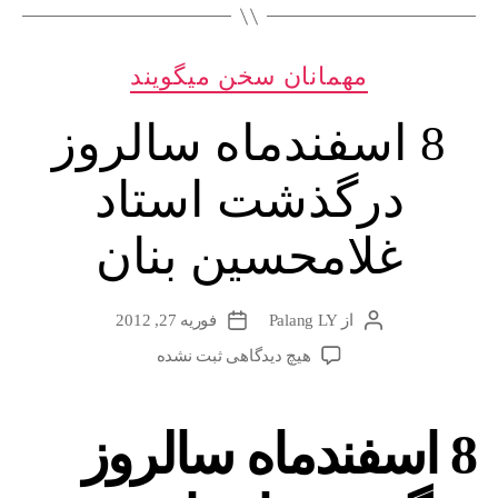
بهاییان
در
دسته‌ها
مهمانان سخن میگویند
سمنان”
8 اسفند‌ماه سالروز
درگذشت استاد
غلامحسین بنان
از
Palang LY
فوریه 27, 2012
نویسندهٔ
تاریخ
نوشته
نوشته
برای
هیچ دیدگاهی
ثبت نشده
8
اسفند‌ماه
سالروز
8 اسفند‌ماه سالروز
درگذشت
استاد