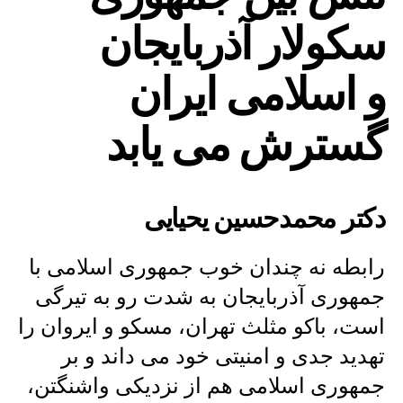
بین
سکولار آذربایجان
جمهوری
سکولار
آذربایجان
و اسلامی ایران
و
اسلامی
گسترش می یابد
ایران
گسترش
می
یابد
دکتر محمدحسین یحیایی
رابطه نه چندان خوب جمهوری اسلامی با
جمهوری آذربایجان به شدت رو به تیرگی
است، باکو مثلث تهران، مسکو و ایروان را
تهدید جدی و امنیتی خود می داند و بر
جمهوری اسلامی هم از نزدیکی واشنگتن،