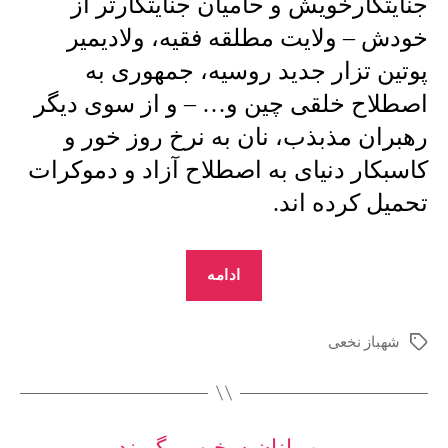
جنایتکارخویش و حامیان جنایتکارتر از
خودش – ولایت مطلقه فقیه، ولادیمیر
پوتین تزار جدید روسیه، جمهوری به
اصطلاح خلقی چین و… – و از سوی دیگر
رهبران مذبذب، نان به نرخ روز خور و
کاسبکار دنیای به اصطلاح آزاد و دموکرات
تحمیل کرده اند.
“شهباز
ادامه
نخعی
:
شهباز نخعی
برچسب‌ها
آخرین
تیرهای
ترکش!”
دسته‌ها
مهمانان سخن میگویند