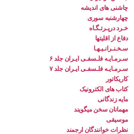
چاشنی های اندیشه
چهارشنبه سوری
خـرد درپـرتـگـاه
دفاع از اقليتها
سـخـنـرانـیـهـا
سـرمـایـه فلـسفـی ایـران جلد ۶
سـرمـایـه فلـسفـی ایـران جلد ۷
کاریکاتور
کتاب های الکترونیک
مایه زندگانی
مهمانان سخن میگویند
موسیقی
نظرات خوانندگان ارجمند