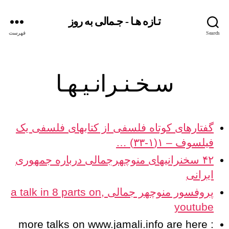
تـازه هـا - جـمالی به روز
Search
فهرست
دسته‌ها
سـخـنـرانـیـهـا
گفتارهای کوتاه فلسفی از کتابهای فلسفی یک
فیلسوف – ۱(۱-۳۳) …
۴۲ سخنرانیهای منوچهرجمالی درباره جمهوری
ایرانی
پروفسور منوچهر جمالی ,a talk in 8 parts on
youtube
more talks on www.jamali.info are here :