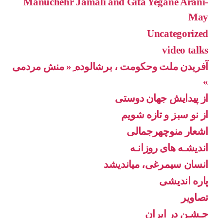
Manuchehr Jamali and Gita Yegane Arani-
May
Uncategorized
video talks
آفریدن ملت وحکومت ، برشالوده ِ« منش مردمی
»
از پیدایش جهان دوستی
از نو سبز و تازه شویم
اشعار منوچهرجمالی
اندیشـه های روزانـه
انسان سیمرغی، میاندیشد
پاره اندیشی
تصاویر
جـشـن در ایران