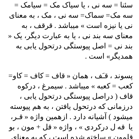
سئنا = سه نی ، یا سیاک مک = سیامک =
سه مک= سماک= سه نی ، مک ، به معنای
نی یا نیزه است » میباشد . قرقف ، به
معنای سه بند نی ، یا به عبارت دیگر، یک «
بند نی = اصل پیوستگی درتحول یابی به
همدیگر» است .
پسوند ، قـَف ، همان « قاف = کاف = کاو=
کعب = کعبه » میباشد . سیمرغ ، درکوه
قاف ( دراصل پیوستگی درتحول یابی ،
درزمانی که درتحول یافتن ، به هم پیوسته
میشود ) آشیانه دارد . ازهمین واژه « قـر،
یا قه ل درکردی » ، واژه « قل + مون ، بو
قلمون » ساخته شده است ، که به معنای