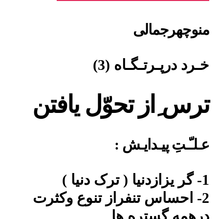
3
منوچهرجمالی
خـرد درپـرتـگـاه (3)
ترس ِاز تحوّل یافتن
عـلـّـتِ پیـدایـش :
1- گر یزازدنیا ( ترک دنیا )
2- احساس تنفراز تنوع وکثرت
درهمه گستره ها