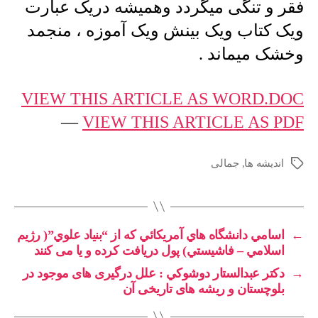
فقر و تنگی میگردد وهمیشه دریک عبارت
ویک کتاب ویک بینش ویک آموزه ، منجمد
وخشک میماند .
VIEW THIS ARTICLE AS WORD.DOC
—
VIEW THIS ARTICLE AS PDF
اندیشه ها
,
جمالی
برچسب‌ها
←
اسامي دانشگاه هاي آمريکائي که از “بنياد علوي”( رژيم
اسلامي – فاشيستي) پول دریافت کرده و یا می کنند
→
دكتر عبدالستار دوشوكي : علل درگیری های موجود در
بلوچستان و ریشه های تاریخی آن