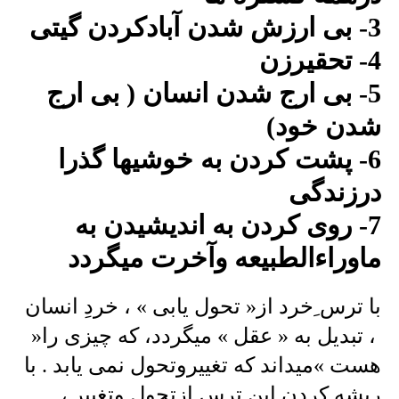
3- بی ارزش شدن آبادکردن گیتی
4- تحقیرزن
5- بی ارج شدن انسان ( بی ارج
شدن خود)
6- پشت کردن به خوشیها گذرا
درزندگی
7- روی کردن به اندیشیدن به
ماوراءالطبیعه وآخرت میگردد
با ترس ِخرد از« تحول یابی » ، خردِ انسان
، تبدیل به « عقل » میگردد، که چیزی را«
هست »میداند که تغییروتحول نمی یابد . با
ریشه کردن این ترس ازتحول وتغییر ،