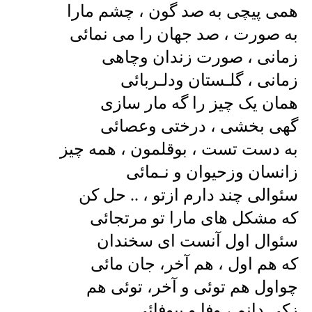
همی پیچی به صد گون ، چشم مارا
به صورت ، صد جهان را می نمائی
زمانی ، صورت زندان وچاهی
زمانی ، گلـستان ودلـربائی
همان یک چیز را گه مار سازی
گهی بخشی ، درختی وعصائی
به دست تست ، بوقلمون ، همه چیز
زانسان وزحیوان و نـمائی
سئوالی چند دارم ازتو ، .. حل کن
که مشکل های مارا تو مرتجائی
سئوال اول آنست ای سخندان
که هم اول ، هم آخر، جان مائی
چواول هم توئی و آخر، توئی هم
زکی دانم ، وفا و بیوفائی