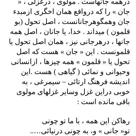
درهمه جانهاست . مولوی ، درغزلی ، «
جان » را که درواقع همان اخگری ازمبدء
جان وهمگوهرجانانست ، اصل تحول (بو
قلمون ) میداند . خدا، یا جانان ، اصل همه
جانها ، درهرجانی نیز ، همان اصل تحول یا
قلمونست . این « جان » هست که اصل
تحول یا « قلمون » همه چیزها ، ازانسانی
وحیوانی و نمائی ( گیاهی ) هست .این
اندیشه فرهنگ ارتائی – سیمرغی ، به
خوبی دراین غزل وسایر غزلهای مولوی
باقی مانده است :
رهاکن این همه ، با ما تو چونی
تو« جانی » و، به چونی درنیائی…..