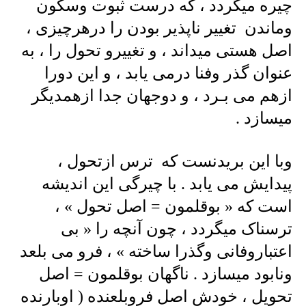
چیره میگردد ، که درست ثبوت وسکون
وماندن تغییر ناپذیر بودن را درهرچیزی ،
اصل هستی میداند ، و تغییرو تحول را ، به
عنوان گذر وفنا درمی یابد ، و این دورا
ازهم می بـرد ، و دوجهان جدا ازهمدیگر
میسازد .
وبا این بریدنست که ترس ازتحول ،
پیدایش می یابد . با چیرگی این اندیشه
است که « بوقلمون = اصل تحول » ،
ترسناک میگردد ، چون آنچه را « بی
اعتباروفانی وگذرا ساخته » ، فرو می بلعد
ونابود میسازد . ناگهان بوقلمون = اصل
تحویل ، خودش اصل فروبلعنده ( اوبارنده