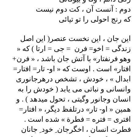
دوم : آنست آن ، کت دوم نیست
که رنج احولی را تو تیائی
این جان ، این نخست عنصر( این اصل
زندگی = اخو= فرن = جی = ارتا ) که «
وهو فرنفتار» با آتش جان باشد ، « فرن+
افتار» است . اوست که « او- تار= افتار=
ابدال » ، خودش ، تشخص درهرجانوری
وانسانی و نباتی می یابد ( خودش را به
انسان وجانور وگیتی ، تحول میدهد ) . و
همین « او- تار» درتلفظ دیگر، « افتار=
افتری = فتره = فطرة » شده است .
فطرت انسان ، اخگرجان ِ خود ِ جانان