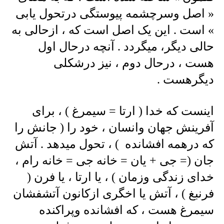
« اصل وسرچشمه پیوستگی درتحول یابی
» است . این یک اصل است که ، ازحالی به
حالی دیگر، میگردد . آنچه درحال اول
هست ، درحال دوم ، نیز درشکلی
دیگرهست .
اینست که خدا ( ارتا = سیمرغ ) ، برای
آفرینش جهان وانسان ، خود را ( جانش را
که درهمه افشانده ) ، تحول میدهد . آتش
جان (= جی + یان = خانه جی = خانه رام ،
خدای زندگی وزمان ) ، یا ارتا ، یا فرن (
فرنبغ ) ، آتش یا اخگری ازکانون آتشفشان
سیمرغ هست ، که افشانده وپراکنده