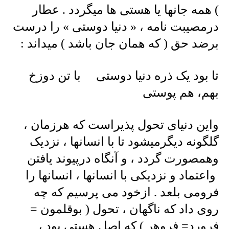
) همه جانها یا هستی ها میگردد . عطار
درمصیبت نامه ، « دنیا دوستی » را درست
برضد حق ( که همان جان باشد ) میداند :
تا بود یک ذره دنیا دوستی با تن دوزخ
بهم، هم پوستی
واین دنیای تحول پذیراست که هرزمان ،
گلگونه دیگرمیشود تا با انسانها ، نزدیک
وهمصورت گردد ، و آنگاه درپیوند یافتن
واعتماد و نزدیکی با انسانها ، انسانها را
فرومی بلعد . ازخود می پرسیم که چه
روی داد که ناگهان ، تحول ( بوقلمون =
فرورد= فروهر ) که اصل هستی بود ،