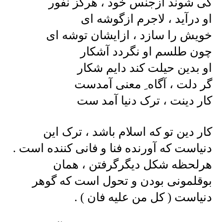
کی شوند ازجنس خود ، هرگز نفور
او درآید ، لاجرم ازگوشه ای
خویش را سازد ، ازایشان توشه ای
چون طلسم او نگردد آشکار
او بدین حیلت کند دایم شکار
گر دلت ، آگاه ِ معنی آمدست
کار دینت ، ترک دنیا آمد ست
کار دین تو که اسلام باشد ، ترک این
دنیاست که آورنده فنا و فانی کننده است .
هرلحظه شکل دیگرگرفتن ، همان
بوقلمونی بودن و تحول است که گوهر
دنیاست ( کل من علیه فان ) .