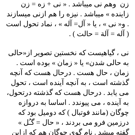
زن وهم نی میباشد . « نی + زه = زن
زاینده » میباشد . نیزه را هم ازنی میسازند
. و« نی » ، یا « آل= آله » ، نماد تحول است
( آله = آلة = حالت ) .
نی ، گیاهیست که نخستین تصویر از«حالی
به حالی شدن» یا « زمان » بوده است .
زمان ، حال هست . درحال هست که آنچه
گذشته است ، به آنچه آینده است ، تحول
می یابد . درحال هست که گذشته درتحول،
به آینده ، می پیوندد . اساسا به دروازه
چوگان (مانند فوتبال ) که دومیل بود که
درزمین فرو می بردند ، « حال = گـُل »
گفته میشد . نام گوی چوگان هم که ازاین