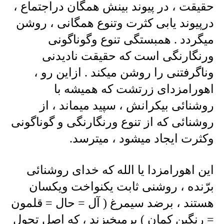
حقیقت ، در پیوند بینش همگان دراجتماع ،
درپیوند یابی کثرت وتنوع همگانی ، روشن
میگردد . همبستگی تنوع وگوناگونی
ورنگارنگی است که حقیقت نادیدنی
وناگرفتنی را روشن میکند . ازاین رو ،
اهورامزدای زرتشت که همیشه با
روشنائی بیکرانش ، سپید میماند ، از
روشنائی که از تنوع ورنگارنگی و گوناگونی
وکثرت ایجاد میشود ، میترسد.
این اهورامزدا یا الله که خدای روشنائی
برّنده ، روشنی ثابت یکنواخت ویکسان
هستند ، برضد سیمرغ ( آل = حال = قلمون
= رنگین کمان ) برمیخیزند ، که اصل تحول