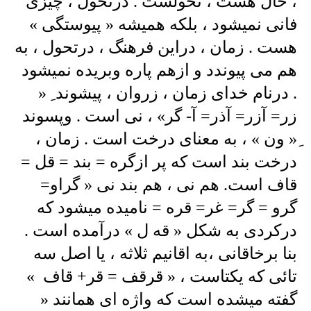
، حال هست ، تحولست . درتحول ، چیزی
فانی نمیشود ، بلکه همیشه « پیوستگی »
هست . زمان ، دراین فرهنگ ، درتحول ، به
هم می پیوندد و ازهم پاره وبریده نمیشود
. درنام خدای زمان ، زروان ، پیشوند ِ «
زر= آزر= آذر= آ- گر» ، نی است . وپسوند
ِ« ون » ، به معنای درخت است . زمان ،
درخت بند است که پر ازگره = بند = قل =
قاف است. هم نی ، هم بند نی « گراو=
گرو = گر= غر= قره = نامیده میشود که
درکردی به شکل « قه ل » درآمده است .
بنا برخاقانی ،به اقانیم ثلاثه ، یا اصل سه
تائی که یکتاست ، « قرقف = قر+ قاف »
گفته میشده است که واژه ای همانند «