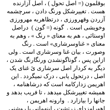
بوقلمون (= اصل تحول ) ، اصل آزارنده
هست . تغییرشکل ورنگ دادن ، سرچشمه
آزردن وقهرورزی ، درتظاهربه مهرورزی
وخویشی است . گونه (= گون ) دراصل
اوستائی ، هم به معنای « رنگ » ، وهم به
معنای « غناوسرشاری» است . رنگ
وصورت ، بیان غنا وسرشاری است . ولی
ازاین پس ، گوناگونشدن ورنگارنگ شدن ،
دیگر به کردار اصل سرشاری ئ غنای یک
اصل ، درتحول یابی ، درک نمیگردد . این
اهریمن زدارکامه است که درشاهنامه ،
همیشه تغییرشکل میدهد ، تا فریب بدهد و
جانها را بیازارد . وارونه اهریمن ،
اهورامزدای زرتشت ، اینهمانی با روشنی