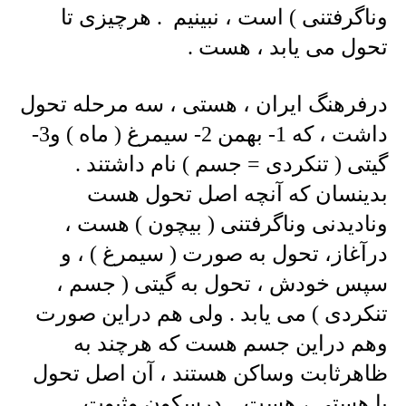
وناگرفتنی ) است ، نبینیم . هرچیزی تا
تحول می یابد ، هست .
درفرهنگ ایران ، هستی ، سه مرحله تحول
داشت ، که 1- بهمن 2- سیمرغ ( ماه ) و3-
گیتی ( تنکردی = جسم ) نام داشتند .
بدینسان که آنچه اصل تحول هست
ونادیدنی وناگرفتنی ( بیچون ) هست ،
درآغاز، تحول به صورت ( سیمرغ ) ، و
سپس خودش ، تحول به گیتی ( جسم ،
تنکردی ) می یابد . ولی هم دراین صورت
وهم دراین جسم هست که هرچند به
ظاهرثابت وساکن هستند ، آن اصل تحول
یا هستی ، هست . درسکون وثبوت