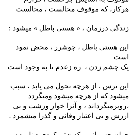
هرکار، که موقوف محالست ، محالست
زندگی درزمان ، « هستی باطل » میشود :
این هستی باطل ، چوشرر ، محض نمود
است
یک چشم زدن ، ره زعدم تا به وجود است
این ترس ، از هرچه تحول می یابد ، سبب
میشود که از هرچه میشود ومیگردد
،روبرمیگرداند ، و آنرا خوار وزشت و بی
ارزش و بی اعتبار وفانی و گذرا میشمرد .
جهان جسمانی ، که « تن کردی » نامیده