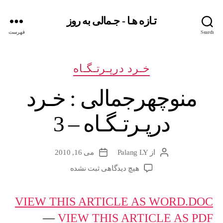
تـازه هـا - جـمالی به روز
Search
فهرست
دسته‌ها
خـرد درپـرتـگـاه
منوچهرجمالی : خـرد
درپـرتـگـاه – 3
از
Palang LY
می 16, 2010
نویسندهٔ
تاریخ
نوشته
نوشته
برای
هیچ دیدگاهی
ثبت نشده
منوچهرجمالی
:
VIEW THIS ARTICLE AS WORD.DOC
خـرد
درپـرتـگـاه
—
VIEW THIS ARTICLE AS PDF
–