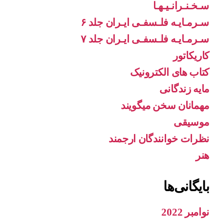
سـخـنـرانـیـهـا
سـرمـایـه فلـسفـی ایـران جلد ۶
سـرمـایـه فلـسفـی ایـران جلد ۷
کاریکاتور
کتاب های الکترونیک
مایه زندگانی
مهمانان سخن میگویند
موسیقی
نظرات خوانندگان ارجمند
هنر
بایگانی‌ها
نوامبر 2022