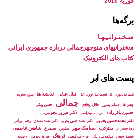
فوریه 2010
برگه‌ها
سـخـنـرانـیـهـا
سخنرانیهای منوچهرجمالی درباره جمهوری ایرانی
کتاب های الکترونیک
پست های ابر
اندیشه ها
اقبال اقبالی
اسماعیل نوری علا
بهروز ستوده
اسماعيل نوری علا
جمالی
جلال ایجادی
حسن بهگر
جشن ها
جـمالی به روز
حسین باقرزاده
دکتر فیروز نجومی
خرد
دموکراسی
دکتر محمدحسین یحیایی
رضا ایرانی
دکتر محمد حسین یحیایی
دکتر محمد مصدق
سیامک مهر
شاهین فاطمی
سیمرغ
سکولاریته
رضا حسین بر
سیاوش
فرهنگ
شهباز نخعی
فرج سرکوهی
فیروز نجومی
م.سحر
شکوه میرزادگی