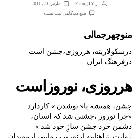
از
Palang LY
مارس 20, 2011
نویسندهٔ
تاریخ
نوشته
نوشته
برای
هیچ دیدگاهی
ثبت نشده
منوچهرجمالی
:
منوچهرجمالی
درسکولاریته،
هرروزی،جشن
است
درسکولاریته، هرروزی،جشن است
درفرهنگ
درفرهنگ ایران
ایران
–
هرروزی،
هرروزی، نوروزاست
نوروزاست
…
جشن، همیشه با« نوشدن » کاردارد
«چرا نوروز ،جشنی شد که انسان،
دشمن خردِ جشن سازِِ خود شد »
روایت شاهنامه ازنوروز، روایتی ازموبدان