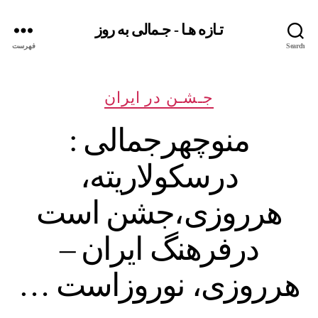
تـازه هـا - جـمالی به روز
Search
فهرست
دسته‌ها
جـشـن در ایران
منوچهرجمالی :
درسکولاریته،
هرروزی،جشن است
درفرهنگ ایران –
هرروزی، نوروزاست …