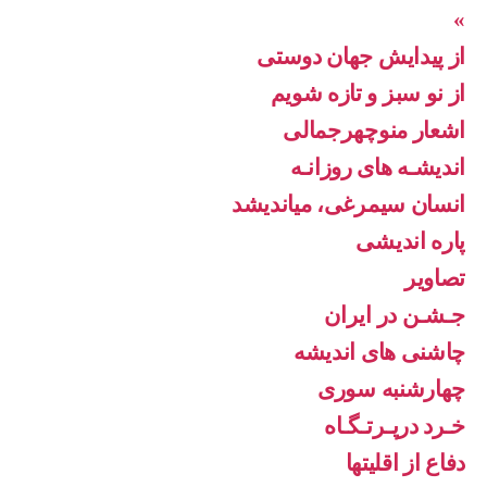
»
از پیدایش جهان دوستی
از نو سبز و تازه شویم
اشعار منوچهرجمالی
اندیشـه های روزانـه
انسان سیمرغی، میاندیشد
پاره اندیشی
تصاویر
جـشـن در ایران
چاشنی های اندیشه
چهارشنبه سوری
خـرد درپـرتـگـاه
دفاع از اقليتها