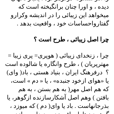
دیده ، و اورا چنان برانگیخته است که
میخواهد این زیبائی را در اندیشه وکرارو
گفتارواحساسات خود ، واقعیت بدهد .
چرا اصل زیبائی ، طرح است ؟
چرا ، زنخدای زیبائی ( هوپری= پری زیبا =
مهترپریان ) ، طرح وانگاره یا شالوده است
؟ درفرهنگ ایران ، بنیاد هستی ، باد( وای)
یا «هوای ازخود جنبده» ، یا « دم » است،
که هم اصل مهر( به هم بستن ، به هم
بافتن ) وهم اصل آشکارسازنده ازگوهر، یا
بذرجانهاست . باد یا وای( دم ) که میوزد ،