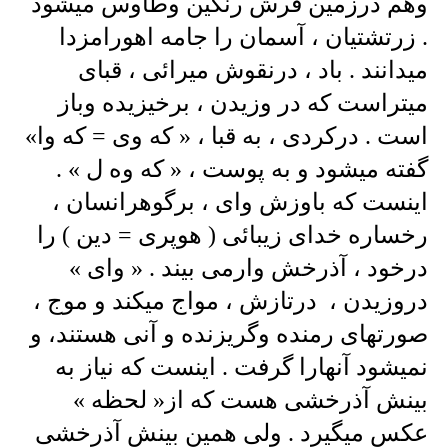
وهم درزمین فرش رنگین وطاوس میشود
. زرتشتیان ، آسمان را جامه اهورامزدا
میدانند . باد ، درنقوش میرائی ، قبای
میتراست که در وزیدن ، برخیزیده وباز
است . درکردی ، به قبا ، « که وی = که وا»
گفته میشود و به پوست ، « که وه ل » .
اینست که باوزش وای ، برگوهرانسان ،
رخساره خدای زیبائی ( هوپری = دین ) را
درخود ، آذرخش وارمی بیند . « وای »
دروزیدن ، درتازش ، مواج میکند و موج ،
صورتهای رمنده وگریزنده و آنی هستند، و
نمیشود آنهارا گرفت . اینست که نیاز به
بینش آذرخشی هست که از« لحظه »
عکس میگیرد . ولی همین بینش آذرخشی