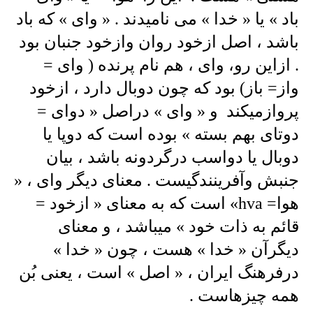
باد » یا « خدا » می نامیدند . « وای » که باد
باشد ، اصل ازخود روان وازخود جنبان بود
. ازاین رو، وای ، هم نام پرنده ( وای =
واز= باز) بود که چون دوبال دارد ، ازخود
پروازمیکند و « وای » دراصل « دوای =
دوتای بهم بسته » بوده است که دوپا یا
دوبال یا دواسب درگردونه باشد ، بیان
جنبش وآفرینندگیست . معنای دیگر وای ، «
هوا= hva» است که به معنای « ازخود =
قائم به ذات خود » میباشد ، و معنای
دیگرآن « خدا » هست ، چون « خدا »
درفرهنگ ایران ، « اصل » است ، یعنی بُن
همه چیزهاست .