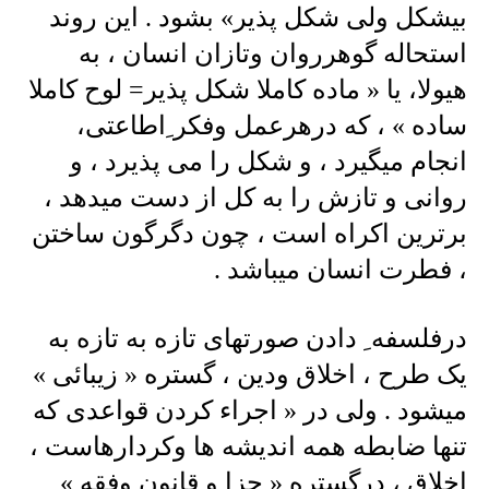
بیشکل ولی شکل پذیر» بشود . این روند
استحاله گوهرروان وتازان انسان ، به
هیولا، یا « ماده کاملا شکل پذیر= لوح کاملا
ساده » ، که درهرعمل وفکر ِاطاعتی،
انجام میگیرد ، و شکل را می پذیرد ، و
روانی و تازش را به کل از دست میدهد ،
برترین اکراه است ، چون دگرگون ساختن
، فطرت انسان میباشد .
درفلسفه ِ دادن صورتهای تازه به تازه به
یک طرح ، اخلاق ودین ، گستره « زیبائی »
میشود . ولی در « اجراء کردن قواعدی که
تنها ضابطه همه اندیشه ها وکردارهاست ،
اخلاق ، درگستره « جزا و قانون وفقه »