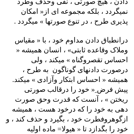
دادن ، هیچ صورتی ، نفی وحذف وطرد
نمیگردد ، بلکه مجموعه ای از« امکان
پذیری طرح ، در تنوع صورتها » میگردد .
درانطباق دادن مداوم خود ، با « مقیاس
وملاک وقاعده ثابتی» ، انسان همیشه «
احساس تقصروگناه » میکند ، ولی
درصورت دادنهای گوناگون به طرح ،
همیشه « احساس ابتکار وآزادی » میکند.
پیش فرض ِ« خود را درقالب صورتی
ریختن » ، آنست که قدرت وحق صورت
دهی به خود را که درخود هست ، همیشه
ازگوهروفطرت خود ، بگیرد و حذف کند ، و
خود را بگدازد تا « هیولا= ماده اولیه