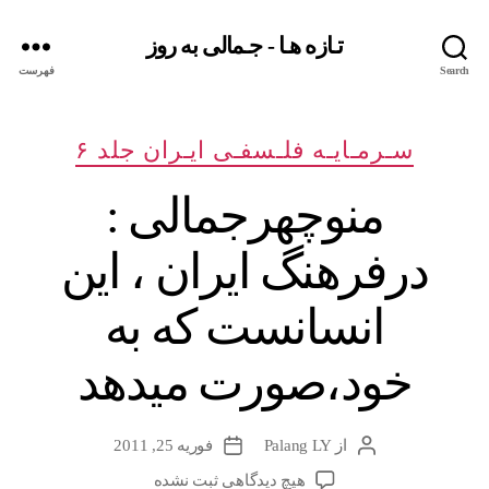
تـازه هـا - جـمالی به روز
Search
فهرست
دسته‌ها
سـرمـایـه فلـسفـی ایـران جلد ۶
منوچهرجمالی :
درفرهنگ ایران ، این
انسانست که به
خود،صورت میدهد
از
Palang LY
فوریه 25, 2011
نویسندهٔ
تاریخ
نوشته
نوشته
برای
هیچ دیدگاهی
ثبت نشده