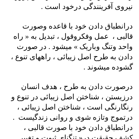
نیروی آفرینندگی درخود است .
درانطباق دادن خود با قاعده وصورت
قالبی ، عمل وفکروقول ، تبدیل به « راه
واحد وتنگ وباریک » میشود . در صورت
دادن به طرح اصل زیبائی ، راههای تنوع ،
گشوده میشوند .
درصورت دادن به طرح ، هدف انسان
درزیستن ، شناختن اصل زیبائی در تنوع و
رنگارنگی است ، شناختن اصل زیبائی ،
درتموج وتازه شوی و روانی زندگیست .
درانطباق دادن خود با صورت قالبی ،
کشف حقیقت در« تنگنای ثبوت و تغییر