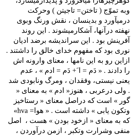
گوهرچیزهارا میافروزد و پدیدارمیسازد،
وبه تموّج ( تاختن= تاجیتن ) وحرکت
درمیآورد و بدینسان ، نقش ورنگ وبوی
نهفته درآنها، آشکارمیشوند . این روند
آفرینش بود . این سراندیشه برضد ادیان
نوری بود که مفهوم خدای خالق را داشتند .
ازاین رو به این نامها ، معنای وارونه اش
را دادند . « دَم = ا َ+ دَم = ادم » ، عدم
یعنی نیستی، وفقدان ، ومرگ ونابودی شد
. ولی درعربی ، هنوز« ادم » به معنای «
گور » است که دراصل معنای « رستاخیز
وتکون یابی » داشته است . « هوا= hva»
که به معنای « ازخود بودن » هست ، اصل
منفی وشرارت وتکبر ، ازمن درآوردن ،