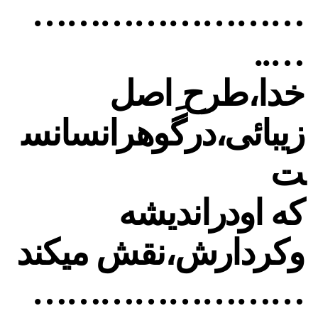
……………………
…..
خدا،طرح ِاصل
زیبائی،درگوهرانسانس
ت
که اودراندیشه
وکردارش،نقش میکند
……………………