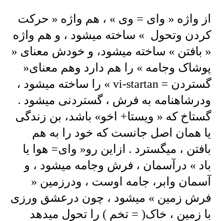
از واژه « وای = وی » ، هم واژه « حرکت
کردن وتحول » ساخته میشود ، و هم واژه
« بافتن » ساخته میشود، و خودش معنای «
پوشاک وجامه » را هم دارد وهم معنای«
گستردن = vi-startan » را ساخته میشود ،
ودرشاهنامه به فرش ، گستردنی میشود .
گستاخ که « ویستا+ اخو» باشد، بن زندگی
یا همان اصل جانست که خود را به هم
بافتن ، میگسترد . ازاین رو« وای= هوا یا
باد » درآسمان ، فرش وجامه میشود ، و
آسمان وابر، جامه اوست ، ودرزمین «
فرش زمین » میشود ، چون درعشق ورزی
با زمین ، خاک( = تخم ) را تحول میدهد