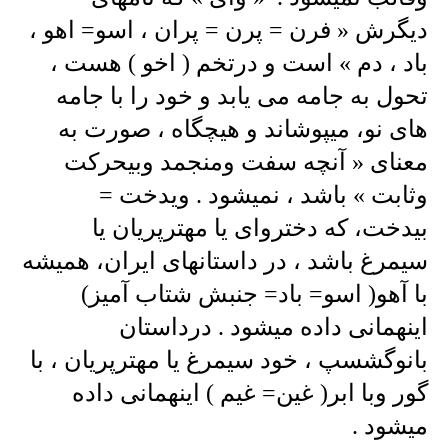
دیگرش « فرن = پرن = پران ، اسو= اهو ،
باد ، دم » است و درتخم ( اخو ) هست ،
تحول به جامه می یابد و خود را با جامه
های نو، میپوشاند و هیچگاه ، صورت به
معنای « آنچه سفت ومنجمد وبیحرکت
وثابت » باشد ، نمیشود . ویدخت =
بیدخت، که دختروای یا مهترپریان یا
سیمرغ باشد ، در داستانهای ایران، همیشه
با آهو( اسو= باد= جنبش شتاب آمیز)
اینهمانی داده میشود . درداستان
بانوگشسپ ، خود سیمرغ یا مهترپریان ، با
گور وبا ابر( غین= غیم ) اینهمانی داده
میشود .