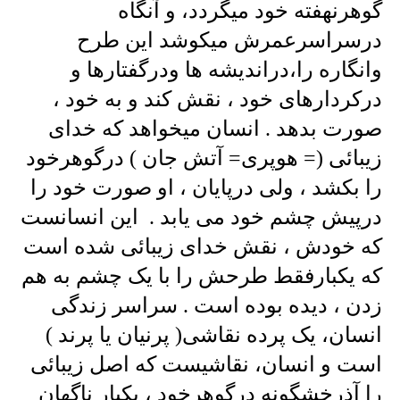
گوهرنهفته خود میگردد، و آنگاه
درسراسرعمرش میکوشد این طرح
وانگاره را،دراندیشه ها ودرگفتارها و
درکردارهای خود ، نقش کند و به خود ،
صورت بدهد . انسان میخواهد که خدای
زیبائی (= هوپری= آتش جان ) درگوهرخود
را بکشد ، ولی درپایان ، او صورت خود را
درپیش چشم خود می یابد . این انسانست
که خودش ، نقش خدای زیبائی شده است
که یکبارفقط طرحش را با یک چشم به هم
زدن ، دیده بوده است . سراسر زندگی
انسان، یک پرده نقاشی( پرنیان یا پرند )
است و انسان، نقاشیست که اصل زیبائی
را آذرخشگونه درگوهرخود ، یکبار ناگهان