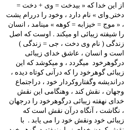
از این خدا که « بیدخت = وی + دخت =
دختر ِوای » نام دارد ، وخود را دررام یشت
، « موج = خیزابه = کوهه » مینامد ، انسان
را شیفته زیبائی او میکند . اوست که اصل
زندگی ( نام وی دخت ، جی = زندگی )
است و انسان ، عاشق خدای زیبائی
درگوهرخود میگردد ، و میکوشد که این
زیبائی گوهرخود را که درآنی کوتاه دیده ،
دراندیشه وگفتاروکردار خود ، دراجتماع
وجهان ، نقش کند ، وهنگامی این نقش
خدای نهفته زیبائی درگوهرخود را درجهان
، نگاشت ، آنگاه درآن نقش است که
زیبائی خود ونقش خود را می یابد . با
نقش کردن خدای زیبا ونهفته درگوهر خود