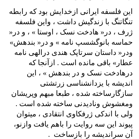
این فلسفه ایرانی ازخدایش بود که رابطه
تنگاتنگ با زندگیش داشت ، واین فلسفه
ژرف ، در« هادخت نسک ، اوستا » ، و در«
حماسه بانوگشسپ نامه » و در« بندهش»
ودر« داستان سرتاپک هندی درالهی نامه
عطار» باقی مانده است . ازآنجا که
درهادخت نسک و در بندهش » ، این
اندیشه با یزدانشناسی زرتشتی
سازگارساخته شده ، طبعا مبهم وپریشان
ومغشوش ونادیدنی ساخته شده است .
ولی با اندکی ژرفکاوی انتقادی ، میتوان
پیوند این سه روایت را باهم یافت وازنو،
آن سراندیشه را بازساخت .