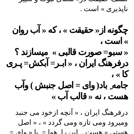
ناپذیری » است .
چگونه از« حقیقت » ، که « آب روان
» است ،
« سبو= صورت قالبی » میسازند ؟
درفرهنگ ایران ، « ابـر= آبکش= پـری
کا » ،
جامه ِ باد( وای = اصل جنبش ) وآب
هست ، نه « قالب آب »
درفرهنگ ایران ، « آنچه ازخود می جنبد
ومیرود ومی تازه ومی گردد » ، « اصل
هستی » هست . این را هوا = یا « وای =