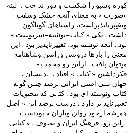
کوزه وسبو را شکست و دورانداخت . البته
«صورت » به معنای آنچه خشک وسفت
وتغییرناپذیراست، راستاهای گوناگون
داشت . یکی « کتاب=نوشته=سرنوشت »
بود . آنچه نوشته بود، تغییرناپذیر بود . این
معنی را بارها درویس ورامین وشاهنامه
میتوان یافت . ازاین رو محمد به
فکرداشتن « کتاب » افتاد . بدینسان ،
جهان بینی اصیل ایرانی برضد چنین گونه
کتاب ونوشته ای بود . کتابی که محتویات
تغییرناپذ یر دارد ، درست برضد این « اصل
همیشه ازخود روان وتازان » بودنست .
ازاین رو، فرهنگ ایران و تصوف ، « کتابی
» نیست . چنین کتابی ، « صورت به معنای