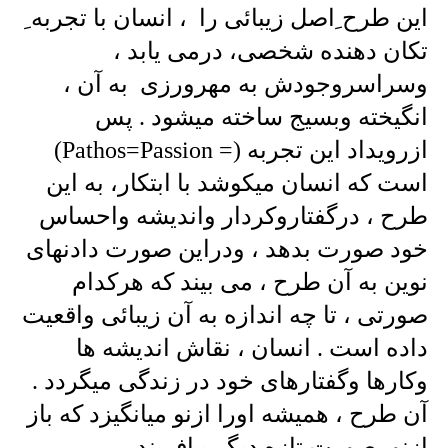
این طرح ِاصل زیبائی را ، انسان با تجربه ِ
تکان دهنده شخصی، درمی یابد ،
وسراسروجودش به مهرورزی به آن ،
انگیخته وبسیج ساخته میشود . پس
ازرویداد این تجربه (= Pathos=Passion)
است که انسان میکوشد با ابتکار، به این
طرح ، درگفتاروکردار واندیشه واحساس
خود صورت بدهد ، ودراین صورت دادنهای
نوین به آن طرح ، می بیند که هرکدام
صورتی ، تا چه اندازه به آن زیبائی واقعیت
داده است . انسان ، نقاش اندیشه ها
وکارها وگفتارهای خود در زندگی میگردد .
آن طرح ، همیشه اورا ازنو میانگیزد که باز
ازنو، صورت تازه دیگر بیافریند .