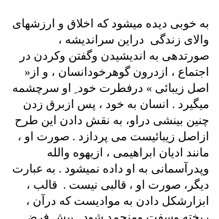
به خوبی دیده میشود که اخلاق و ارزشهای
والای زندگی دراین سراندیشه ،
صورتدهی به اندیشیدن وگفتن وکردن در
اجتماع ، ازدرون گوهرخودانسان ، و از«
اصل زیبائی » درفطرت خود ِ او سرچشمه
میگیرد . انسان به خود ، پس ازبرق زدن
چنین بینشی دراو، به نقش دادن این طرح
ازاصل زیبائیست می پردازد . صورت او ،
مانند ادیان ابراهیمی ، ازیهوه والله
وپدرآسمانی به او داده نمیشود . به عبارت
دیگر، صورت او ، قالبی نیست . قالب ،
ابزارشکل دادن به موادیست که درآن ،
ریخته وسفت ومنجمد شود . پیش فرض