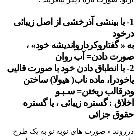
1- با بینشی آذرخشی از اصل زیبائی
درخود
به « گفتاروکردارواندیشه خود» ،
صورت دادن= آب روان
2- با انطباق دادن خود با صورت قالیی
یاخودرا، ماده ناب( هیولا) ساختن
ودرقالب ریختن= سـبـو
اخلاق : گستره زیبائی ، یا گستره
حقوق جزائی
درروند « صورت های نوبه نو به یک طرح