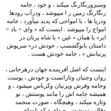
وسبزورنگارنگ میکند ، و خود ، جامه
رنگارنگ زمین ر ا میپوشد ، ودرآب رودها
ودریا ها ، با امواجی که پدید میآورد ، جامه
امواج را میپوشد . اینست که « وای = باد =
ابر» یا همان « غین » یا شاه پریان در
داستان بانوگشسپ ، خودش در« سرپوش
پرنیانش » ، جامه خودش هست .
اینست که اصل آفریننده جهان درهرجانی ،
روان وجنبان وتازانست و خودش ، پوست
وجامه وفرش وپرنیان وکرباس میشود ، و
همیشه جامه اش را مانند پوستش ، نو
وتازه میکند ، وهیچگاه ، صورت منجمد
وقالب نمیشود . « وای » که نامهای