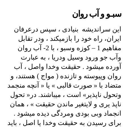
سبـو و آب روان
این سراندیشه بنیادی ، سپس درعرفان
ایران، راه خود را بازمیکند ، ودر تقابل
مفاهیم 1 – کوزه وسبو ، با 2- آب روان
وآب جو ورود وسیل ودریا ، به عبارت
آورده میشود . حقیقت وخدا واصل ، آب
روان وپیوسته و تازنده ( مواج ) هستند، و
متضاد با « صورت قالبی » یا « آنچه منجمد
وتحول ناپذیر» است ، میباشند. در« تحول
ناپذ یری و لایتغیر ماندن حقیقت » ، همان
انجماد وبی بودی ومردگی دیده میشود .
برای رسیدن به حقیقت وخدا یا اصل ، باید