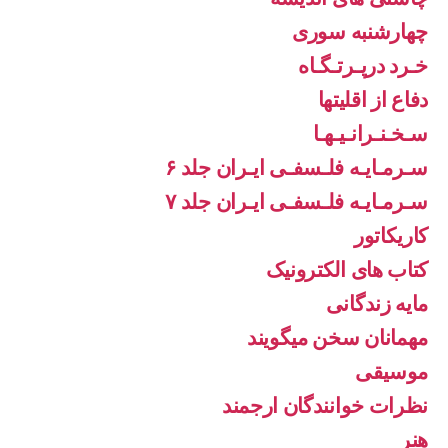
چهارشنبه سوری
خـرد درپـرتـگـاه
دفاع از اقليتها
سـخـنـرانـیـهـا
سـرمـایـه فلـسفـی ایـران جلد ۶
سـرمـایـه فلـسفـی ایـران جلد ۷
کاریکاتور
کتاب های الکترونیک
مایه زندگانی
مهمانان سخن میگویند
موسیقی
نظرات خوانندگان ارجمند
هنر