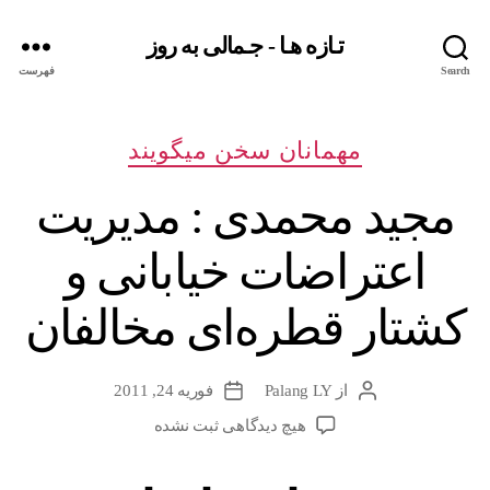
تـازه هـا - جـمالی به روز
Search
فهرست
دسته‌ها
مهمانان سخن میگویند
مجید محمدی : مدیریت
اعتراضات خیابانی و
کشتار قطره‌ای مخالفان
از
Palang LY
فوریه 24, 2011
نویسندهٔ
تاریخ
نوشته
نوشته
برای
هیچ دیدگاهی
ثبت نشده
مجید
محمدی