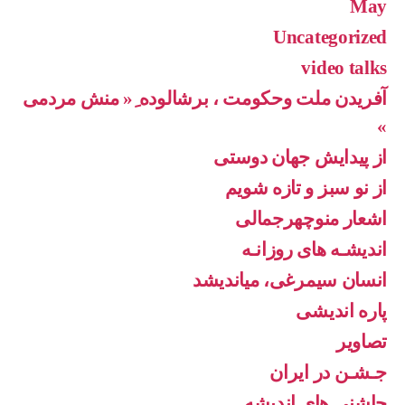
May
Uncategorized
video talks
آفریدن ملت وحکومت ، برشالوده ِ« منش مردمی
»
از پیدایش جهان دوستی
از نو سبز و تازه شویم
اشعار منوچهرجمالی
اندیشـه های روزانـه
انسان سیمرغی، میاندیشد
پاره اندیشی
تصاویر
جـشـن در ایران
چاشنی های اندیشه