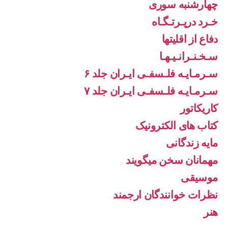
چهارشنبه سوری
خـرد درپـرتـگـاه
دفاع از اقليتها
سـخـنـرانـیـهـا
سـرمـایـه فلـسفـی ایـران جلد ۶
سـرمـایـه فلـسفـی ایـران جلد ۷
کاریکاتور
کتاب های الکترونیک
مایه زندگانی
مهمانان سخن میگویند
موسیقی
نظرات خوانندگان ارجمند
هنر