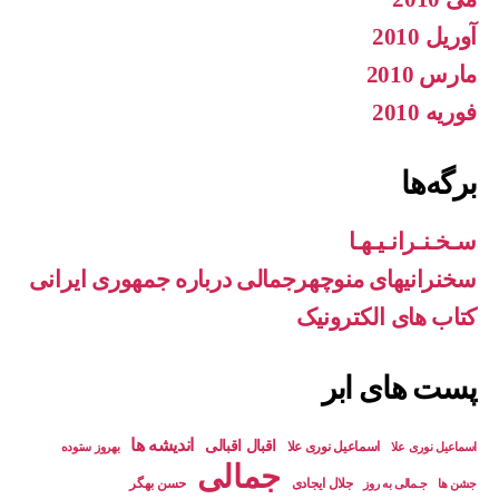
آوریل 2010
مارس 2010
فوریه 2010
برگه‌ها
سـخـنـرانـیـهـا
سخنرانیهای منوچهرجمالی درباره جمهوری ایرانی
کتاب های الکترونیک
پست های ابر
اندیشه ها
اقبال اقبالی
اسماعیل نوری علا
بهروز ستوده
اسماعيل نوری علا
جمالی
جلال ایجادی
حسن بهگر
جشن ها
جـمالی به روز