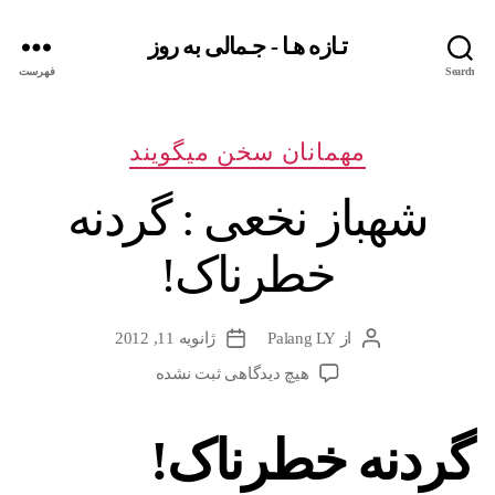
تـازه هـا - جـمالی به روز
Search
فهرست
دسته‌ها
مهمانان سخن میگویند
شهباز نخعی : گردنه
خطرناک!
از
Palang LY
ژانویه 11, 2012
نویسندهٔ
تاریخ
نوشته
نوشته
برای
هیچ دیدگاهی
ثبت نشده
شهباز
نخعی
گردنه خطرناک!
:
گردنه
خطرناک!