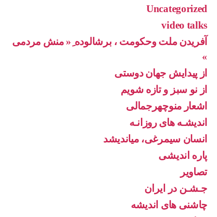
Uncategorized
video talks
آفریدن ملت وحکومت ، برشالوده ِ« منش مردمی
»
از پیدایش جهان دوستی
از نو سبز و تازه شویم
اشعار منوچهرجمالی
اندیشـه های روزانـه
انسان سیمرغی، میاندیشد
پاره اندیشی
تصاویر
جـشـن در ایران
چاشنی های اندیشه