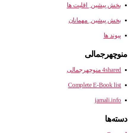
بخش پیشین ِ اقلیت ها
بخش پیشین ِ مهمانان
پیوند ها
منوچهرجمالی
4shared منوچهرجمالی
Complete E-Book list
jamali.info
دسته‌ها