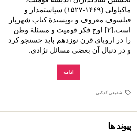
ماکیاولی (۱۴۶۹-۱۵۲۷) ‌سیاستمدار و
فیلسوف معروف و نویسندة کتاب شهریار
است.[۲] اوج فکر قومیت و مسئلة وطن
را در اروپاى قرن نوزدهم باید جستجو کرد
و در دنبال آن بعضى‌ مسائل نژادى.
“شفیعی
ادامه
کدکنی
:
شفیعی کدکنی
برچسب‌ها
تلقی
قدما
از
پیوند ها
وطن”