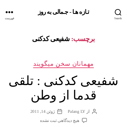
تـازه هـا - جـمالی به روز
Search
فهرست
برچسب:
شفیعی کدکنی
دسته‌ها
مهمانان سخن میگویند
شفیعی کدکنی : تلقی
قدما از وطن
از
Palang LY
ژوئن 14, 2011
نویسندهٔ
تاریخ
نوشته
نوشته
برای
هیچ دیدگاهی
ثبت نشده
شفیعی