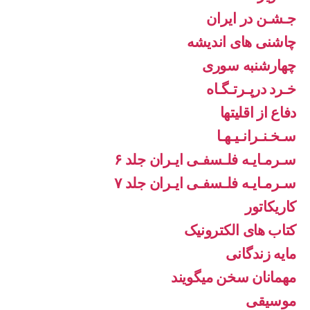
جـشـن در ایران
چاشنی های اندیشه
چهارشنبه سوری
خـرد درپـرتـگـاه
دفاع از اقليتها
سـخـنـرانـیـهـا
سـرمـایـه فلـسفـی ایـران جلد ۶
سـرمـایـه فلـسفـی ایـران جلد ۷
کاریکاتور
کتاب های الکترونیک
مایه زندگانی
مهمانان سخن میگویند
موسیقی