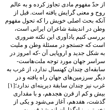
از حدّ مفهوم مادى تجاوز کرده‌ و به عالم
روح و معنى گرایش یافته است. قبل از
آنکه بحث اصلى خویش را که تحول مفهوم
وطن در اندیشة شاعران ایرانى‌ است،
بررسى کنیم یادآورى این نکته ضرورى
است که جستجو در مسئلة وطن و ملیت‌
به شکل جدید و اروپایى آن -که امروز در
سراسر جهان مورد توجه ملت‌هاست-
سابقه‌اى چندان کهنسال ندارد، از غرب به
دیگر سرزمین‌هاى جهان راه یافته و در
غرب‌ نیز چندان سابقة دیرینه‌اى ندارد؛[۱]
بیش و کم از قرن هجدهم، و با مقدارى
گذشت، هفدهم، آغاز مى‌شود و یکى از
نخستین بنیادگذاران اندیشة قومیت،