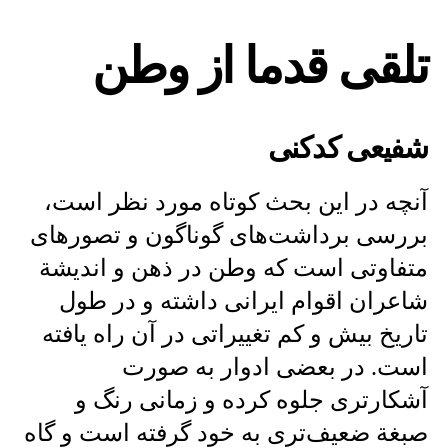
کدکنی
:
تلقی قدما از وطن
تلقی
قدما
از
وطن
شفیعی کدکنی
آنچه در این بحث کوتاه مورد نظر است،
بررسى برداشت‌هاى گوناگون و تصورهاى‌
متفاوتى است که وطن در ذهن و اندیشة
شاعران اقوام ایرانى داشته و در طول
تاریخ بیش‌ و کم تغییراتى در آن راه یافته
است. در بعضى ادوار به صورت
آشکارترى جلوه کرده و زمانى رنگ و
صبغة ضعیف‌ترى به خود گرفته است و گاه