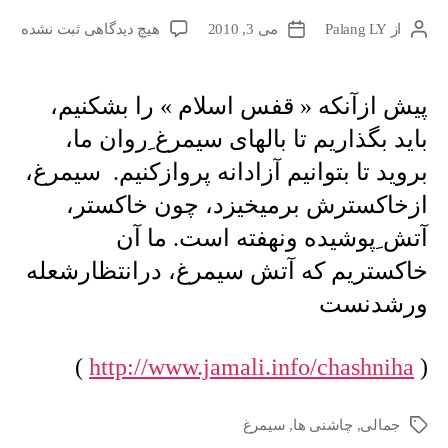
برای
از
Palang LY
می 3, 2010
هیچ دیدگاهی
ثبت نشده
نویسندهٔ
تاریخ
پیش
نوشته
نوشته
ازآنکه
«
پیش ازآنکه « قفس اسلام » را بشکنیم،
قفس
باید بگذاریم تا بالهای سیمرغ ِروان ما،
اسلام
»
بروید تا بتوانیم آزادانه پروازکنیم. سیمرغ،
را
ازخاکسترش برمیخیزد، چون خاکستر،
بشکنیم،
باید
آتش ِپوشیده ونهفته است. ما آن
بگذاریم
خاکستریم که آتش سیمرغ، درانتظارشعله
تا
بالهای
ورشدنست
سیمرغ
ِروان
ما
)
http://www.jamali.info/chashniha
(
…
جمالی
,
چاشنی ها
,
سیمرغ
برچسب‌ها