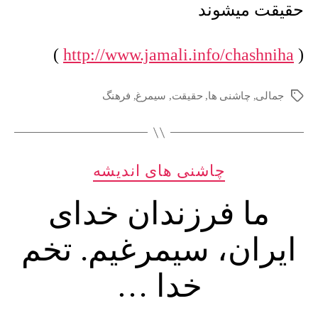
حقیقت میشوند
)
http://www.jamali.info/chashniha
(
جمالی
,
چاشنی ها
,
حقیقت
,
سیمرغ
,
فرهنگ
برچسب‌ها
دسته‌ها
چاشنی های اندیشه
ما فرزندان خدای
ایران، سیمرغیم. تخم
خدا …