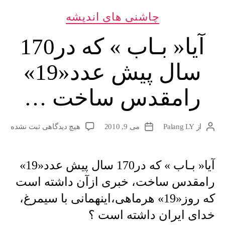
دسته‌ها
چاشنی های اندیشه
آیا« بـاب » که در170
سال پیش عدد«19»
رامقدس ساخت …
برای
از
Palang LY
می 9, 2010
هیچ دیدگاهی
ثبت نشده
نویسندهٔ
تاریخ
آیا«
نوشته
نوشته
بـاب
»
آیا« بـاب » که در170 سال پیش عدد«19»
که
رامقدس ساخت، خبری ازآن داشته است
در170
سال
که روز«19» هرماهی،اینهمانی با سیمرغ،
پیش
خدای ایران داشته است ؟
عدد«19»