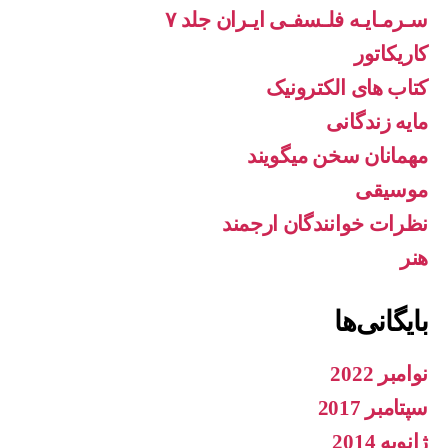
سـرمـایـه فلـسفـی ایـران جلد ۷
کاریکاتور
کتاب های الکترونیک
مایه زندگانی
مهمانان سخن میگویند
موسیقی
نظرات خوانندگان ارجمند
هنر
بایگانی‌ها
نوامبر 2022
سپتامبر 2017
ژانویه 2014