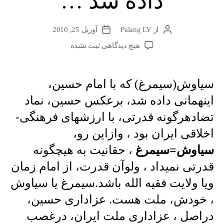
داده شد …
از
Palang LY
آوریل 25, 2010
نویسندهٔ
تاریخ
نوشته
نوشته
برای
هیچ دیدگاهی
ثبت نشده
سیاوش(سیمرغ)
که
با
سیاوش(سیمرغ) که با امام حسین،
امام
اینهمانی داده شد، برعکس حسین، نماد
حسین،
اینهمانی
تضادهرگونه قدرتی، با ارزشهای فرهنگی-
داده
اخلاقی ایران بود ، وازاین رو،
شد
…
سیاوش=سیمرغ
، حقانیت به هیچگونه
قدرتی نمیداد ، ولوآن قدرت، از امام زمان
ویا ولایت فقیه الله باشد.سیمرغ یا سیاوش
، خودش، ملت هست. عزاداری حسین،
دراصل ، عزاداری ملت ایران، درغصب