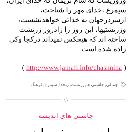
وروزیست که سام نریمان که خدای ایران،
سیمرغ ،خدای مهر را شناخت،
ازسردرجهان به خدائی خواهدنشست،
وزرتشتیها، این روز را زادروز زرتشت
ساخته اند که هیچکس نمیداند درکجا وکی
زاده شده است
)
http://www.jamali.info/chashniha
(
جمالی
,
چاشنی ها
,
زرتشت
,
زنخدا
,
سیمرغ
,
فرهنگ
برچسب‌ها
دسته‌ها
چاشنی های اندیشه