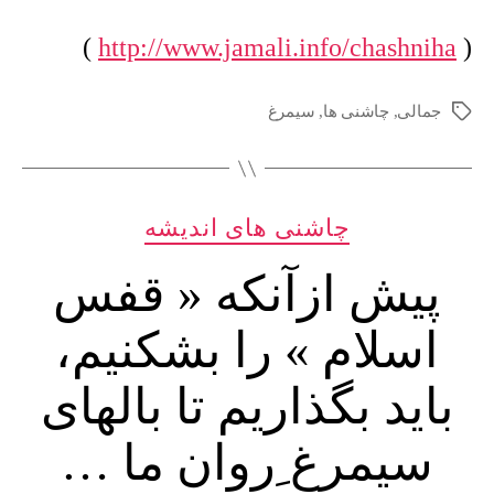
رامقدس
ساخت
)
http://www.jamali.info/chashniha
(
…
جمالی
,
چاشنی ها
,
سیمرغ
برچسب‌ها
دسته‌ها
چاشنی های اندیشه
پیش ازآنکه « قفس
اسلام » را بشکنیم،
باید بگذاریم تا بالهای
سیمرغ ِروان ما …