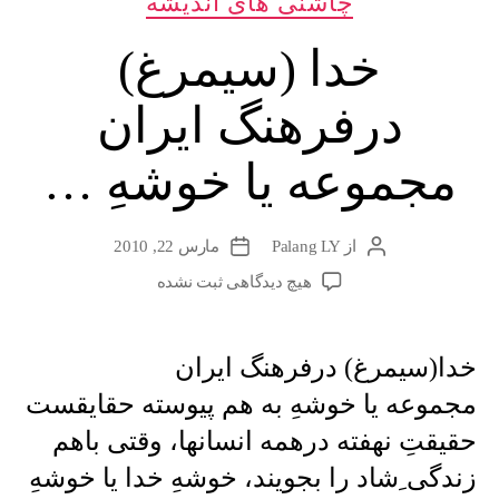
چاشنی های اندیشه
خدا (سیمرغ)
درفرهنگ ایران
مجموعه یا خوشهِ …
از
Palang LY
مارس 22, 2010
نویسندهٔ
تاریخ
نوشته
نوشته
برای
هیچ دیدگاهی
ثبت نشده
خدا
(سیمرغ)
درفرهنگ
خدا(سیمرغ) درفرهنگ ایران
ایران
مجموعه یا خوشهِ به هم پیوسته حقایقست
مجموعه
یا
حقیقتِ نهفته درهمه انسانها، وقتی باهم
خوشهِ
زندگی ِشاد را بجویند، خوشهِ خدا یا خوشهِ
…