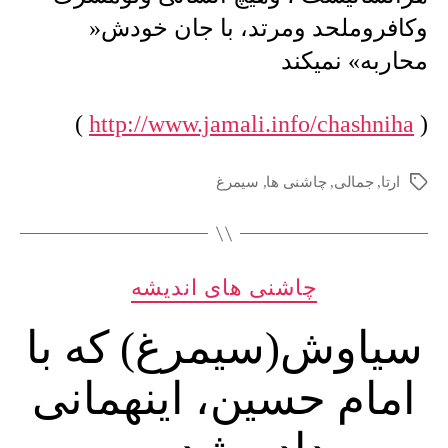
خودش
وکافروملحد ومرتد، با جان خودش«
جان
محاربه» نمیکند
هرانسانیست
…
)
http://www.jamali.info/chashniha
(
ارتا
,
جمالی
,
چاشنی ها
,
سیمرغ
برچسب‌ها
دسته‌ها
چاشنی های اندیشه
سیاوش(سیمرغ) که با
امام حسین، اینهمانی