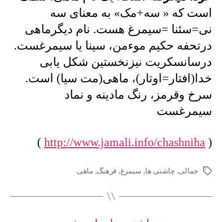
نخستین
است که « سه+مک» به معنای سه
شکلیست
که
نی=سئنا =سیمرغ هست. نام دیگرماهی
آتش
درتحفه حکیم موءمن، سینا یا سیمرغست.
خدا(سیمرغ)
به
درسانسکریت نیزنخستین شکل یابی
خود،
خدا(افتار=اوتار)، ماهی(مت سیا) است.
میگرفته
است
سرخ وقرمز، رنگ مادینه و نماد
…
سیمرغست
)
http://www.jamali.info/chashniha
(
جمالی
,
چاشنی ها
,
سیمرغ
,
فرهنگ
,
ماهی
برچسب‌ها
دسته‌ها