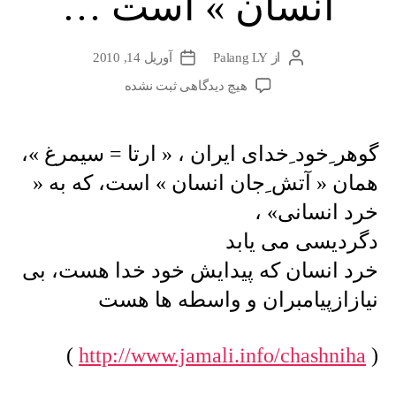
انسان » است …
از
Palang LY
آوریل 14, 2010
نویسندهٔ
تاریخ
نوشته
نوشته
برای
هیچ دیدگاهی
ثبت نشده
گوهر
ِخود
ِخدای
گوهر ِخود ِخدای ایران ، « ارتا = سیمرغ »،
ایران
همان « آتش ِجان انسان » است، که به «
،
«
خرد انسانی» ،
ارتا
دگردیسی می یابد
=
سیمرغ
خرد انسان که پیدایش خود خدا هست، بی
»،
نیازازپیامبران و واسطه ها هست
همان
«
آتش
)
http://www.jamali.info/chashniha
(
ِجان
انسان