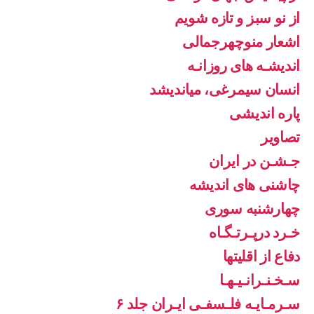
از نو سبز و تازه شویم
اشعار منوچهرجمالی
اندیشـه های روزانـه
انسان سیمرغی، میاندیشد
پاره اندیشی
تصاویر
جـشـن در ایران
چاشنی های اندیشه
چهارشنبه سوری
خـرد درپـرتـگـاه
دفاع از اقليتها
سـخـنـرانـیـهـا
سـرمـایـه فلـسفـی ایـران جلد ۶