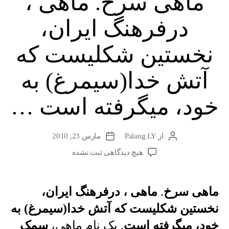
ماهی سرخ. ماهی ،
درفرهنگ ایران،
نخستین شکلیست که
آتش خدا(سیمرغ) به
خود، میگرفته است …
از
Palang LY
مارس 23, 2010
نویسندهٔ
تاریخ
نوشته
نوشته
برای
هیچ دیدگاهی
ثبت نشده
ماهی
سرخ.
ماهی
ماهی سرخ
.
ماهی ، درفرهنگ ایران،
،
نخستین شکلیست که آتش خدا(سیمرغ) به
درفرهنگ
ایران،
خود، میگرفته است
. یک نام ماهی،
سمک