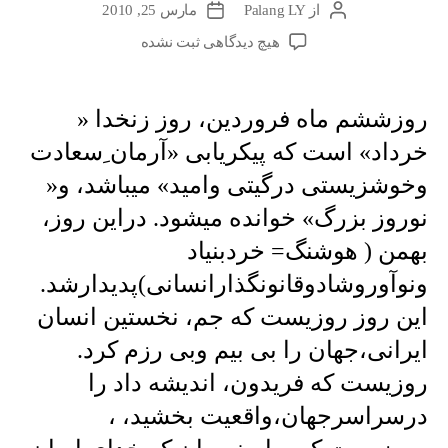
از
Palang LY
مارس 25, 2010
نویسندهٔ
تاریخ
نوشته
نوشته
برای
هیچ دیدگاهی
ثبت نشده
روزششم
ماه
فروردین،
روزششم ماه فروردین، روز زنخدا «
روز
خرداد» است که پیکریابی «آرمان ِسعادت
زنخدا
«
وخوشزیستی درگیتی وامید» میباشد، و«
خرداد»
نوروز بزرگ» خوانده میشود. دراین روز،
…
بهمن ( هوشنگ= خردبنیاد
ونوآوروشادوقانونگذارانسانی)پدیدارشد.
این روز روزیست که جم، نخستین انسان
ایرانی،جهان را بی بیم وبی رزم کرد.
روزیست که فریدون، اندیشه داد را
درسراسرجهان،واقعیت بخشید، ،