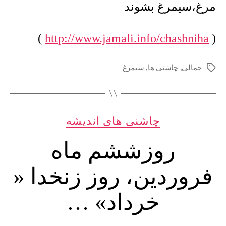
…
مرغ،سیمرغ بشوند
)
http://www.jamali.info/chashniha
(
جمالی
,
چاشنی ها
,
سیمرغ
برچسب‌ها
دسته‌ها
چاشنی های اندیشه
روزششم ماه
فروردین، روز زنخدا «
خرداد» …