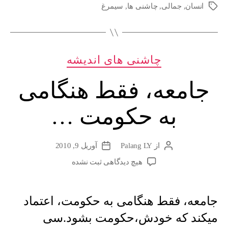
»
انسان
,
جمالی
,
چاشنی ها
,
سیمرغ
برچسب‌ها
است
…
دسته‌ها
چاشنی های اندیشه
جامعه، فقط هنگامی
به حکومت …
از
Palang LY
آوریل 9, 2010
نویسندهٔ
تاریخ
نوشته
نوشته
برای
هیچ دیدگاهی
ثبت نشده
جامعه،
فقط
هنگامی
جامعه، فقط هنگامی به حکومت، اعتماد
به
میکند که خودش،حکومت بشود.سی
حکومت