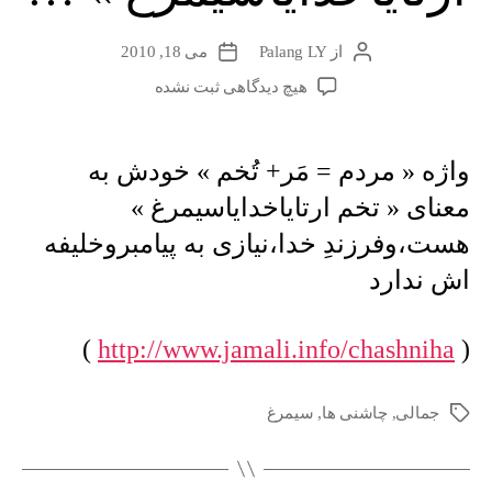
از
Palang LY
می 18, 2010
نویسندهٔ
تاریخ
نوشته
نوشته
برای
هیچ دیدگاهی
ثبت نشده
واژه
«
مردم
واژه « مردم = مَر+ تُخم » خودش به
=
معنای « تخم ارتایاخدایاسیمرغ »
مَر+
تُخم
هست،وفرزندِ خدا،نیازی به پیامبروخلیفه
»
اش ندارد
خودش
به
معنای
)
http://www.jamali.info/chashniha
(
«
تخم
ارتایاخدایاسیمرغ
جمالی
,
چاشنی ها
,
سیمرغ
برچسب‌ها
»
…