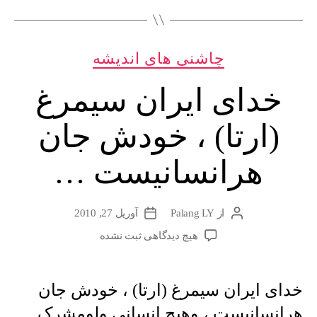
دسته‌ها
چاشنی های اندیشه
خدای ایران سیمرغ
(ارتا) ، خودش جان
هرانسانیست …
از
Palang LY
آوریل 27, 2010
نویسندهٔ
تاریخ
نوشته
نوشته
برای
هیچ دیدگاهی
ثبت نشده
خدای
ایران
سیمرغ
خدای ایران سیمرغ (ارتا) ، خودش جان
(ارتا)
هرانسانیست ، وهیچ انسانی ولومشرک
،