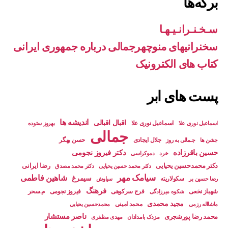
برگه‌ها
سـخـنـرانـیـهـا
سخنرانیهای منوچهرجمالی درباره جمهوری ایرانی
کتاب های الکترونیک
پست های ابر
اندیشه ها
اقبال اقبالی
اسماعیل نوری علا
بهروز ستوده
اسماعيل نوری علا
جمالی
جلال ایجادی
حسن بهگر
جشن ها
جـمالی به روز
حسین باقرزاده
دکتر فیروز نجومی
خرد
دموکراسی
دکتر محمدحسین یحیایی
رضا ایرانی
دکتر محمد حسین یحیایی
دکتر محمد مصدق
سیامک مهر
شاهین فاطمی
سیمرغ
سکولاریته
رضا حسین بر
سیاوش
فرهنگ
شهباز نخعی
فرج سرکوهی
فیروز نجومی
م.سحر
شکوه میرزادگی
مجید محمدی
محمد امینی
محمدحسین یحیایی
ماشااله رزمی
ناصر مستشار
محمد رضا پورشجری
مزدک بامدادان
مهدی مظفری