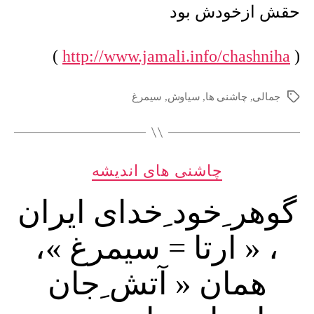
حقش ازخودش بود
)
http://www.jamali.info/chashniha
(
جمالی
,
چاشنی ها
,
سیاوش
,
سیمرغ
برچسب‌ها
دسته‌ها
چاشنی های اندیشه
گوهر ِخود ِخدای ایران
، « ارتا = سیمرغ »،
همان « آتش ِجان