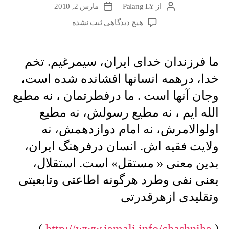
از
Palang LY
مارس 2, 2010
نویسندهٔ
تاریخ
نوشته
نوشته
برای
هیچ دیدگاهی
ثبت نشده
ما
فرزندان
خدای
ما فرزندان خدای ایران، سیمرغیم. تخم
ایران،
خدا، درهمه انسانها افشانده شده است،
سیمرغیم.
تخم
وجان آنها است . ما درفطرتمان ، نه مطیع
خدا
الله ایم ، نه مطیع رسولش، نه مطیع
…
اولوالامرش، نه امام دوازدهمش، نه
ولایت فقیه اش. انسان درفرهنگ ایران،
بدین معنی « مستقل» است. استقلال،
یعنی نفی وطرد هرگونه اطاعتی وتابعیتی
وتقلیدی ازهرقدرتی
)
http://www.jamali.info/chashniha
(