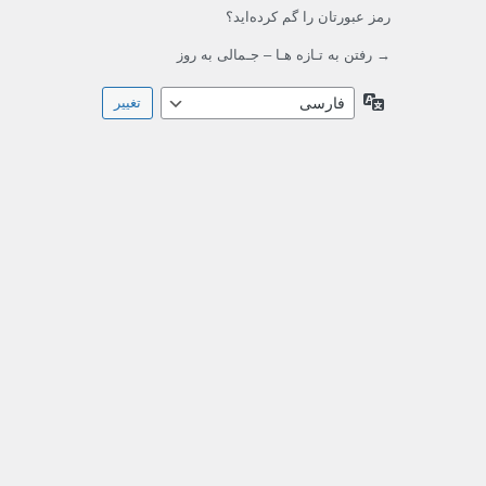
رمز عبورتان را گم کرده‌اید؟
→ رفتن به تـازه هـا – جـمالی به روز
زبان