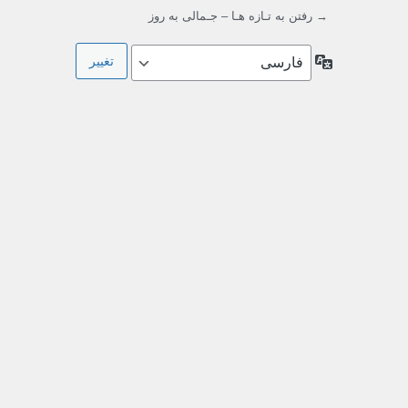
→ رفتن به تـازه هـا – جـمالی به روز
زبان